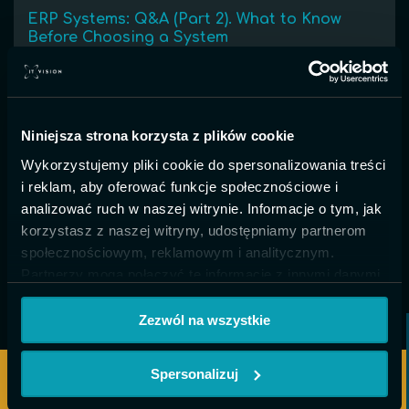
ERP Systems: Q&A (Part 2). What to Know
Before Choosing a System
Discover answers to the most common questions about ERP
systems. This article will help you understand what an ERP
system is and how it works.
Niniejsza strona korzysta z plików cookie
Published:
GO TO ARTICLE
Wykorzystujemy pliki cookie do spersonalizowania treści
February 10th 2026
i reklam, aby oferować funkcje społecznościowe i
analizować ruch w naszej witrynie. Informacje o tym, jak
korzystasz z naszej witryny, udostępniamy partnerom
społecznościowym, reklamowym i analitycznym.
Partnerzy mogą połączyć te informacje z innymi danymi
otrzymanymi od Ciebie lub uzyskanymi podczas
Pokaż szczegóły
korzystania z ich usług.
Zezwól na wszystkie
Spersonalizuj
CALL US