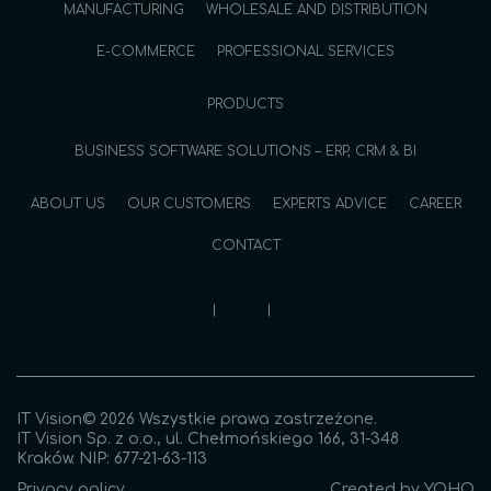
MANUFACTURING
WHOLESALE AND DISTRIBUTION
E-COMMERCE
PROFESSIONAL SERVICES
PRODUCTS
BUSINESS SOFTWARE SOLUTIONS – ERP, CRM & BI
ABOUT US
OUR CUSTOMERS
EXPERTS ADVICE
CAREER
CONTACT
IT Vision© 2026 Wszystkie prawa zastrzeżone.
IT Vision Sp. z o.o., ul. Chełmońskiego 166, 31-348
Kraków. NIP: 677-21-63-113
Privacy policy
Created by
YOHO