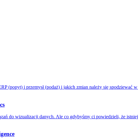
(popyt) i przemysł (podaż) i jakich zmian należy się spodziewać w 
cs
 do wizualizacji danych. Ale co gdybyśmy ci powiedzieli, że istniej
igence