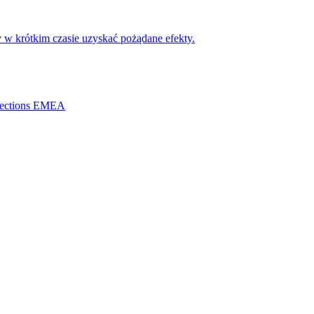
w krótkim czasie uzyskać pożądane efekty.
Directions EMEA