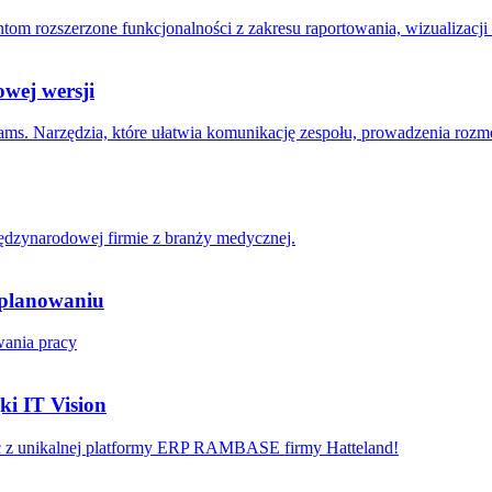
m rozszerzone funkcjonalności z zakresu raportowania, wizualizacji 
owej wersji
eams. Narzędzia, które ułatwia komunikację zespołu, prowadzenia roz
ędzynarodowej firmie z branży medycznej.
 planowaniu
wania pracy
i IT Vision
tać z unikalnej platformy ERP RAMBASE firmy Hatteland!