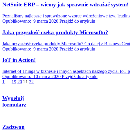
NetSuite ERP – wiemy jak sprawnie wdrażać system!
Poznaliśmy najlepsze i sprawdzone wzorce wdrożeniowe tzw. leadin
Opublikowano:
9 marca 2020
Przejdź do artykułu
Jaka przyszłość czeka produkty Microsoftu?
Jaka przyszłość czeka produkty Microsoftu? Co dalej z Business Cen
Opublikowano:
9 marca 2020
Przejdź do artykułu
IoT in Action!
Internet of Things w biznesie i innych aspektach naszego życia. Io
Opublikowano:
10 marca 2020
Przejdź do artykułu
1
…
19
20
21
22
Wypełnij
formularz
Zadzwoń