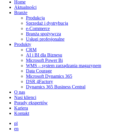
Home
Aktualności
Branże
Produkcja
Sprzedaż i dystrybucja
e-Commerce
Branża spożywcza
Usługi profesjonalne
Produkty
CRM
AI i BI dla Biznesu
Microsoft Power Bi
WMS – system zarządzania magazynem
Data Courage
Microsoft Dynamics 365
DSR 4Factory
Dynamics 365 Business Central
O nas
Nasi klienci
Porady ekspertów
Kariera
Kontakt
pl
en