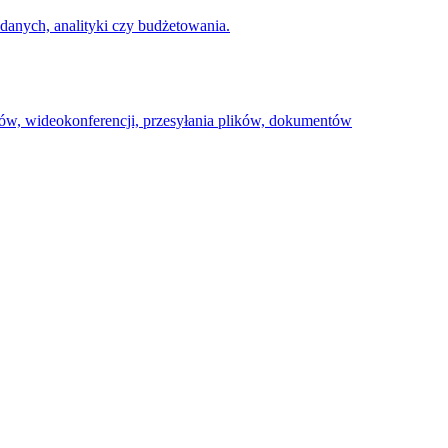
danych, analityki czy budżetowania.
mów, wideokonferencji, przesyłania plików, dokumentów