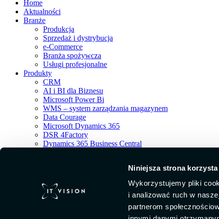
Home
Aktualności
Branże
Produkcja
Sprzedaż i dystrybucja
e-Commerce
Branża spożywcza
Usługi profesjonalne
Produkty
CRM
AI i BI dla Biznesu
Microsoft Power Bi
WMS – system zarządzania magazynem
Data Courage
Microsoft Dynamics 365
DSR 4Factory
Dynamics 365 Business Central
O nas
Nasi klienci
Niniejsza strona korzysta
Porady ekspertów
Kariera
Wykorzystujemy pliki cook
Kontakt
i analizować ruch w naszej
partnerom społecznościow
innymi danymi otrzymanymi