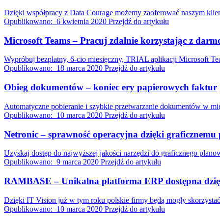
Dzięki współpracy z Data Courage możemy zaoferować naszym kliento
Opublikowano:
6 kwietnia 2020
Przejdź do artykułu
Microsoft Teams – Pracuj zdalnie korzystając z darm
Wypróbuj bezpłatny, 6-cio miesięczny, TRIAL aplikacji Microsoft T
Opublikowano:
18 marca 2020
Przejdź do artykułu
Obieg dokumentów – koniec ery papierowych faktur
Automatyczne pobieranie i szybkie przetwarzanie dokumentów w mi
Opublikowano:
10 marca 2020
Przejdź do artykułu
Netronic – sprawność operacyjna dzięki graficznemu
Uzyskaj dostęp do najwyższej jakości narzędzi do graficznego plano
Opublikowano:
9 marca 2020
Przejdź do artykułu
RAMBASE – Unikalna platforma ERP dostępna dzięk
Dzięki IT Vision już w tym roku polskie firmy będą mogły skorzys
Opublikowano:
10 marca 2020
Przejdź do artykułu