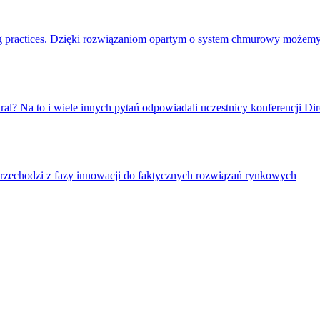
g practices. Dzięki rozwiązaniom opartym o system chmurowy możemy 
tral? Na to i wiele innych pytań odpowiadali uczestnicy konferencji 
T przechodzi z fazy innowacji do faktycznych rozwiązań rynkowych