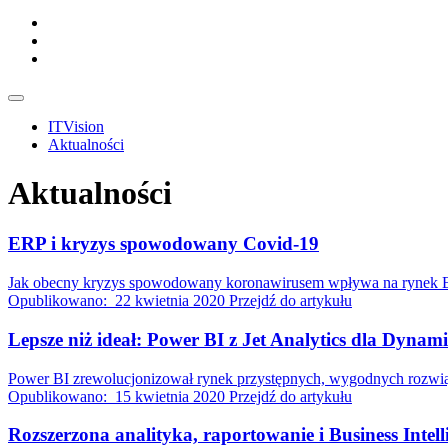
ITVision
Aktualności
Aktualności
ERP i kryzys spowodowany Covid-19
Jak obecny kryzys spowodowany koronawirusem wpływa na rynek ERP 
Opublikowano:
22 kwietnia 2020
Przejdź do artykułu
Lepsze niż ideał: Power BI z Jet Analytics dla Dynami
Power BI zrewolucjonizował rynek przystępnych, wygodnych rozwiązań
Opublikowano:
15 kwietnia 2020
Przejdź do artykułu
Rozszerzona analityka, raportowanie i Business Intell