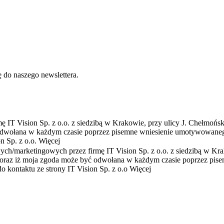
ię do naszego newslettera.
 IT Vision Sp. z o.o. z siedzibą w Krakowie, przy ulicy J. Chełmońs
 odwołana w każdym czasie poprzez pisemne wniesienie umotywowaneg
n Sp. z o.o.
Więcej
wych/marketingowych przez firmę IT Vision Sp. z o.o. z siedzibą w K
a, oraz iż moja zgoda może być odwołana w każdym czasie poprzez pis
 kontaktu ze strony IT Vision Sp. z o.o
Więcej