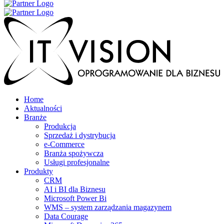
Home
Aktualności
Branże
Produkcja
Sprzedaż i dystrybucja
e-Commerce
Branża spożywcza
Usługi profesjonalne
Produkty
CRM
AI i BI dla Biznesu
Microsoft Power Bi
WMS – system zarządzania magazynem
Data Courage