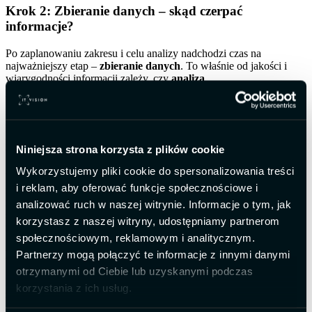
Krok 2: Zbieranie danych – skąd czerpać
informacje?
Po zaplanowaniu zakresu i celu analizy nadchodzi czas na
najważniejszy etap –
zbieranie danych
. To właśnie od jakości i
wiarygodności informacji zależy, czy
analiza
porównawcza
przyniesie użyteczne wnioski. Dane można
pozyskiwać z wielu źródeł: raportów branżowych, analiz
rynkowych, badań ankietowych, wywiadów z pracownikami czy
klientów, a także poprzez metodę „tajemniczego klienta”. Cenne są
również dane publiczne – np. sprawozdania finansowe, rankingi czy
Niniejsza strona korzysta z plików cookie
bazy statystyczne.
Wykorzystujemy pliki cookie do spersonalizowania treści
W przypadku
benchmarkingu konkurencyjnego
dostęp do
i reklam, aby oferować funkcje społecznościowe i
niektórych informacji może być ograniczony, dlatego warto łączyć
różne źródła i metody, by uzyskać jak najbardziej obiektywny obraz
analizować ruch w naszej witrynie. Informacje o tym, jak
sytuacji. Kluczem jest nie ilość danych, lecz ich trafność i
korzystasz z naszej witryny, udostępniamy partnerom
możliwość praktycznego zastosowania.
społecznościowym, reklamowym i analitycznym.
Krok 3: Analiza i identyfikacja luki wydajności
Partnerzy mogą połączyć te informacje z innymi danymi
otrzymanymi od Ciebie lub uzyskanymi podczas
Na tym etapie
benchmarkingu
następuje właściwe porównanie –
korzystania z ich usług.
zestawiamy dane zebrane w poprzednim kroku z wynikami własnej
firmy. Dzięki temu można zobaczyć, w jakich obszarach działamy