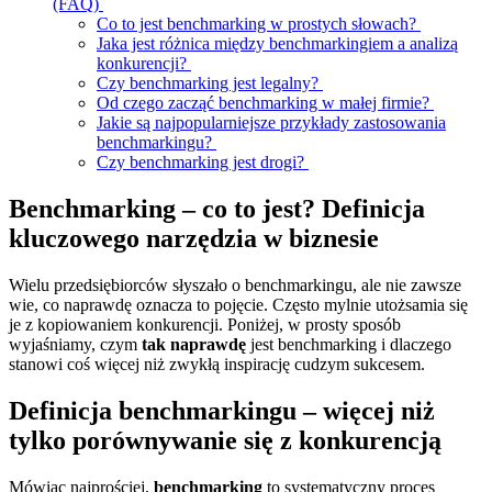
(FAQ)
Co to jest benchmarking w prostych słowach?
Jaka jest różnica między benchmarkingiem a analizą
konkurencji?
Czy benchmarking jest legalny?
Od czego zacząć benchmarking w małej firmie?
Jakie są najpopularniejsze przykłady zastosowania
benchmarkingu?
Czy benchmarking jest drogi?
Benchmarking – co to jest? Definicja
kluczowego narzędzia w biznesie
Wielu przedsiębiorców słyszało o benchmarkingu, ale nie zawsze
wie, co naprawdę oznacza to pojęcie. Często mylnie utożsamia się
je z kopiowaniem konkurencji. Poniżej, w prosty sposób
wyjaśniamy, czym
tak naprawdę
jest benchmarking i dlaczego
stanowi coś więcej niż zwykłą inspirację cudzym sukcesem.
Definicja benchmarkingu – więcej niż
tylko porównywanie się z konkurencją
Mówiąc najprościej,
benchmarking
to systematyczny proces