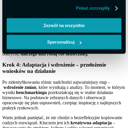
równie dobrze jak liderzy rynku, a gdzie występują różnice, czyli
Pokaż szczegóły
tzw.
luki wydajności
.
To kluczowy moment, który pozwala zrozumieć
co to jest
benchmarking
w praktyce – nie tylko analiza danych, ale też
Zezwól na wszystkie
interpretacja przyczyn tych różnic. Przykładowo, jeśli konkurencja
obsługuje klientów szybciej, warto sprawdzić, czy decyduje o tym
lepsze narzędzie, krótszy proces decyzyjny, czy może bardziej
Spersonalizuj
wyszkolony zespół. Taki
przykład benchmarkingu
pokazuje, że
wartość tego procesu tkwi nie w samym porównaniu, lecz w
odkryciu,
dlaczego inni robią coś skuteczniej.
Krok 4: Adaptacja i wdrożenie – przełożenie
wniosków na działanie
Po zidentyfikowaniu różnic nadchodzi najważniejszy etap –
wdrożenie zmian
, które wynikają z analizy. To moment, w którym
wyniki
benchmarkingu
przekształcają się w realne działania
biznesowe. Na podstawie zebranych danych i obserwacji
opracowuje się plan usprawnień, czerpiąc inspirację z najlepszych
praktyk rynkowych.
Warto jednak pamiętać, że nie chodzi o bezrefleksyjne kopiowanie
cudzych rozwiązań. Kluczem jest ich
kreatywna adaptacja
–
dopasowanie do struktury, kultury i celów własnej organizacji.