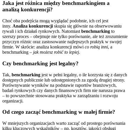
Jaka jest różnica między benchmarkingiem a
analizą konkurencji?
Choć oba podejścia mogą wyglądać podobnie, ich cel jest
inny.
Analiza konkurencji
skupia się głównie na obserwowaniu
rywali i ich działań rynkowych. Natomiast
benchmarking
to
szerszy proces – obejmuje nie tylko porównanie, ale też zrozumienie
przyczyn różnic oraz zastosowanie najlepszych praktyk w swojej
firmie. W skrócie: analiza konkurencji mówi
co robią inni
, a
benchmarking –
jak możesz robić to lepiej
.
Czy benchmarking jest legalny?
Tak,
benchmarking
jest w pełni legalny, o ile korzysta się z danych
dostępnych publicznie lub udostępnionych za zgodą drugiej strony.
Porównywanie wyników na podstawie raportów branżowych,
badań rynkowych czy danych finansowych firm nie narusza prawa
– to powszechnie stosowana praktyka w zarządzaniu i rozwoju
organizacji.
Od czego zacząć benchmarking w małej firmie?
W mniejszych organizacjach warto zacząć od prostego porównania
kilku kluczowych wskaźników – np. kosztów, jakości obsługi