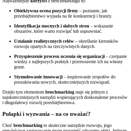
Najważniejsze
korzyści
z benchmarkingu to:
Obiektywna ocena pozycji firmy
– poznanie, jak
przedsiębiorstwo wypada na tle konkurencji i branży.
Identyfikacja mocnych i słabych stron
– wskazanie
obszarów, które warto rozwijać lub usprawniać.
Ustalanie realistycznych celów
– określanie kierunków
rozwoju opartych na rzeczywistych danych.
Przyspieszenie procesu uczenia się organizacji
– czerpanie
wiedzy z najlepszych praktyk i przenoszenie ich na własny
grunt.
Stymulowanie innowacji
– inspirowanie zespołów do
poszukiwania nowych, skuteczniejszych rozwiązań.
Dzięki tym elementom
benchmarking
staje się jednym z
najskuteczniejszych narzędzi wspierających doskonalenie procesów
i długofalowy rozwój przedsiębiorstwa.
Pułapki i wyzwania – na co uważać?
Choć
benchmarking
to skuteczne narzędzie rozwoju, jego
niewłaściwe zastosowanie może przynieść odwrotny efekt. Jednym