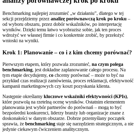
analizy porównawczej krok po kroku
Benchmarking najlepiej zrozumieć „w działaniu”, dlatego w tej
sekcji przejdziemy przez
analizę porównawczą krok po kroku
–
od wyboru obszaru, przez dobór wskaźników, po interpretację
wyników. Dzięki temu łatwo wyobrazisz sobie, jak ten proces
wdrożyć we własnej firmie i co konkretnie zrobić, by przełożyć
wnioski na wyniki.
Krok 1: Planowanie – co i z kim chcemy porównać?
Pierwszym etapem, który pozwala zrozumieć,
na czym polega
benchmarking
, jest dokładne zaplanowanie całego procesu. Na
tym etapie decydujemy,
co
chcemy porównać – może to być na
przykład czas realizacji zamówienia, proces reklamacji, efektywność
kampanii marketingowych czy koszt pozyskania klienta.
Następnie określamy
kluczowe wskaźniki efektywności (KPIs)
,
które pozwolą na rzetelną ocenę wyników. Ostatnim elementem
planowania jest wybór partnerów do porównań – mogą to być
bezpośredni konkurenci, liderzy branży lub organizacje znane z
doskonałości w danym obszarze. Dobrze przemyślany początek
sprawia, że
benchmarking
staje się narzędziem strategicznym, a nie
jedynie ciekawym ćwiczeniem analitycznym.