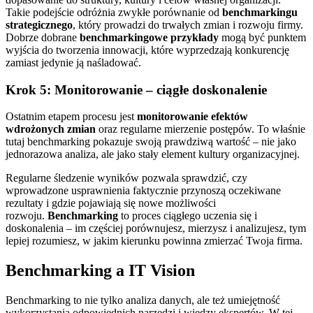
Takie podejście odróżnia zwykłe porównanie od
benchmarkingu
strategicznego
, który prowadzi do trwałych zmian i rozwoju firmy.
Dobrze dobrane
benchmarkingowe przykłady
mogą być punktem
wyjścia do tworzenia innowacji, które wyprzedzają konkurencję
zamiast jedynie ją naśladować.
Krok 5: Monitorowanie – ciągłe doskonalenie
Ostatnim etapem procesu jest
monitorowanie efektów
wdrożonych zmian
oraz regularne mierzenie postępów. To właśnie
tutaj benchmarking pokazuje swoją prawdziwą wartość – nie jako
jednorazowa analiza, ale jako stały element kultury organizacyjnej.
Regularne śledzenie wyników pozwala sprawdzić, czy
wprowadzone usprawnienia faktycznie przynoszą oczekiwane
rezultaty i gdzie pojawiają się nowe możliwości
rozwoju.
Benchmarking
to proces ciągłego uczenia się i
doskonalenia – im częściej porównujesz, mierzysz i analizujesz, tym
lepiej rozumiesz, w jakim kierunku powinna zmierzać Twoja firma.
Benchmarking a IT Vision
Benchmarking to nie tylko analiza danych, ale też umiejętność
wykorzystania odpowiednich narzędzi i wiedzy ekspertów. W tej