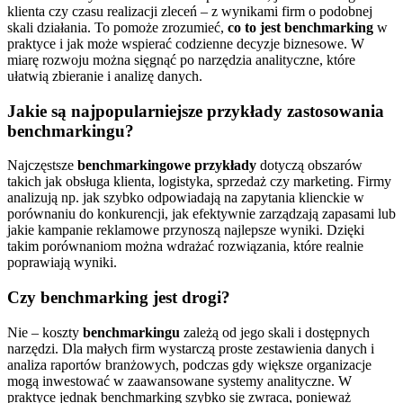
klienta czy czasu realizacji zleceń – z wynikami firm o podobnej
skali działania. To pomoże zrozumieć,
co to jest benchmarking
w
praktyce i jak może wspierać codzienne decyzje biznesowe. W
miarę rozwoju można sięgnąć po narzędzia analityczne, które
ułatwią zbieranie i analizę danych.
Jakie są najpopularniejsze przykłady zastosowania
benchmarkingu?
Najczęstsze
benchmarkingowe przykłady
dotyczą obszarów
takich jak obsługa klienta, logistyka, sprzedaż czy marketing. Firmy
analizują np. jak szybko odpowiadają na zapytania klienckie w
porównaniu do konkurencji, jak efektywnie zarządzają zapasami lub
jakie kampanie reklamowe przynoszą najlepsze wyniki. Dzięki
takim porównaniom można wdrażać rozwiązania, które realnie
poprawiają wyniki.
Czy benchmarking jest drogi?
Nie – koszty
benchmarkingu
zależą od jego skali i dostępnych
narzędzi. Dla małych firm wystarczą proste zestawienia danych i
analiza raportów branżowych, podczas gdy większe organizacje
mogą inwestować w zaawansowane systemy analityczne. W
praktyce jednak benchmarking szybko się zwraca, ponieważ