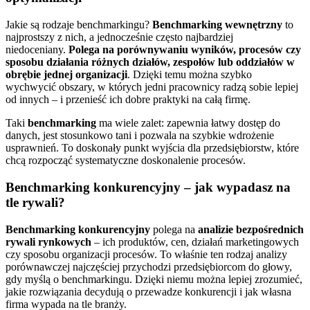
Jakie są rodzaje benchmarkingu?
Benchmarking wewnętrzny
to
najprostszy z nich, a jednocześnie często najbardziej
niedoceniany.
Polega na porównywaniu wyników, procesów czy
sposobu działania różnych działów, zespołów lub oddziałów w
obrębie jednej organizacji
. Dzięki temu można szybko
wychwycić obszary, w których jedni pracownicy radzą sobie lepiej
od innych – i przenieść ich dobre praktyki na całą firmę.
Taki
benchmarking
ma wiele zalet: zapewnia łatwy dostęp do
danych, jest stosunkowo tani i pozwala na szybkie wdrożenie
usprawnień. To doskonały punkt wyjścia dla przedsiębiorstw, które
chcą rozpocząć systematyczne doskonalenie procesów.
Benchmarking konkurencyjny – jak wypadasz na
tle rywali?
Benchmarking konkurencyjny
polega na
analizie bezpośrednich
rywali rynkowych
– ich produktów, cen, działań marketingowych
czy sposobu organizacji procesów. To właśnie ten rodzaj analizy
porównawczej najczęściej przychodzi przedsiębiorcom do głowy,
gdy myślą o benchmarkingu. Dzięki niemu można lepiej zrozumieć,
jakie rozwiązania decydują o przewadze konkurencji i jak własna
firma wypada na tle branży.