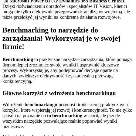
jak
Microsoft Power BI
czy
Dynamics 365 Business Central
.
Dzięki doświadczeniu doradców i specjalistów IT Vision, klienci
mogą nie tylko efektywnie przeprowadzić analizę wewnętrzną, ale
także przełożyć jej wyniki na konkretne działania rozwojowe.
Benchmarking to narzędzie do
zarządzania! Wykorzystaj je w swojej
firmie!
Benchmarking
to praktyczne narzędzie zarządzania, które pomaga
firmom lepiej zrozumieć swoje wyniki i usprawnić kluczowe
procesy. Wykorzystaj je, aby podejmować decyzje oparte na
danych, zwiększyć efektywność i zyskać realną przewagę
konkurencyjną.
Główne korzyści z wdrożenia benchmarkingu
Wdrożenie
benchmarkingu
przynosi firmie szereg praktycznych
korzyści, które wspierają jej rozwój i konkurencyjność. To nie tylko
sposób na poznanie
co to benchmarking
w teorii, ale przede
wszystkim narzędzie pozwalające realnie poprawiać wyniki
biznesowe.