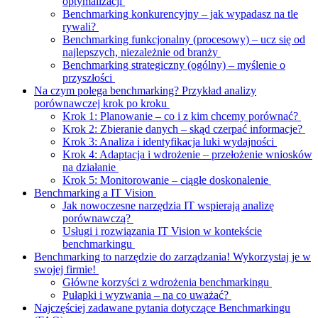
optymalizacji
Benchmarking konkurencyjny – jak wypadasz na tle
rywali?
Benchmarking funkcjonalny (procesowy) – ucz się od
najlepszych, niezależnie od branży
Benchmarking strategiczny (ogólny) – myślenie o
przyszłości
Na czym polega benchmarking? Przykład analizy
porównawczej krok po kroku
Krok 1: Planowanie – co i z kim chcemy porównać?
Krok 2: Zbieranie danych – skąd czerpać informacje?
Krok 3: Analiza i identyfikacja luki wydajności
Krok 4: Adaptacja i wdrożenie – przełożenie wniosków
na działanie
Krok 5: Monitorowanie – ciągłe doskonalenie
Benchmarking a IT Vision
Jak nowoczesne narzędzia IT wspierają analizę
porównawczą?
Usługi i rozwiązania IT Vision w kontekście
benchmarkingu
Benchmarking to narzędzie do zarządzania! Wykorzystaj je w
swojej firmie!
Główne korzyści z wdrożenia benchmarkingu
Pułapki i wyzwania – na co uważać?
Najczęściej zadawane pytania dotyczące Benchmarkingu