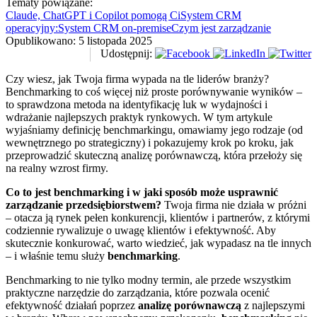
Tematy powiązane:
Claude, ChatGPT i Copilot pomogą Ci
System CRM
operacyjny:
System CRM on-premise
Czym jest zarządzanie
Opublikowano:
5 listopada 2025
Udostępnij:
Czy wiesz, jak Twoja firma wypada na tle liderów branży?
Benchmarking to coś więcej niż proste porównywanie wyników –
to sprawdzona metoda na identyfikację luk w wydajności i
wdrażanie najlepszych praktyk rynkowych. W tym artykule
wyjaśniamy definicję benchmarkingu, omawiamy jego rodzaje (od
wewnętrznego po strategiczny) i pokazujemy krok po kroku, jak
przeprowadzić skuteczną analizę porównawczą, która przełoży się
na realny wzrost firmy.
Co to jest benchmarking i w jaki sposób może usprawnić
zarządzanie przedsiębiorstwem?
Twoja firma nie działa w próżni
– otacza ją rynek pełen konkurencji, klientów i partnerów, z którymi
codziennie rywalizuje o uwagę klientów i efektywność. Aby
skutecznie konkurować, warto wiedzieć, jak wypadasz na tle innych
– i właśnie temu służy
benchmarking
.
Benchmarking to nie tylko modny termin, ale przede wszystkim
praktyczne narzędzie do zarządzania, które pozwala ocenić
efektywność działań poprzez
analizę porównawczą
z najlepszymi