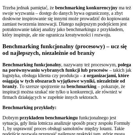
Trzeba jednak pamiętać, że
benchmarking konkurencyjny
ma też
swoje wyzwania – dostęp do danych bywa ograniczony, a zbyt
dosłowne inspirowanie się innymi może prowadzić do kopiowania
zamiast tworzenia innowacji. Dlatego najlepszym podejściem jest
potraktowanie takiej analizy jako benchmarkingu z przykładem,
który inspiruje, ale nie ogranicza kreatywności i rozwoju.
Benchmarking funkcjonalny (procesowy) – ucz się
od najlepszych, niezależnie od branży
Benchmarking funkcjonalny
, nazywany też procesowym,
polega
na porównywaniu wybranych funkcji lub procesów
– takich jak
logistyka, obsługa klienta czy produkcja –
z organizacjami, które
osiągają w tych obszarach wyjątkowe wyniki, niezależnie od
branży
. To szersze spojrzenie na
benchmarking
– pokazuje, że
inspiracji można szukać nie tylko u konkurencji, ale również w
firmach działających w zupełnie innych sektorach.
Benchmarking przykłady:
Dobrym
przykładem benchmarkingu
funkcjonalnego jest
sytuacja, gdy linia lotnicza analizuje sposób pracy zespołu Formuły
1, by usprawnić proces obsługi samolotów między lotami. Takie
podejście pozwala przenosić najlepsze praktyki tam, gdzie mogą