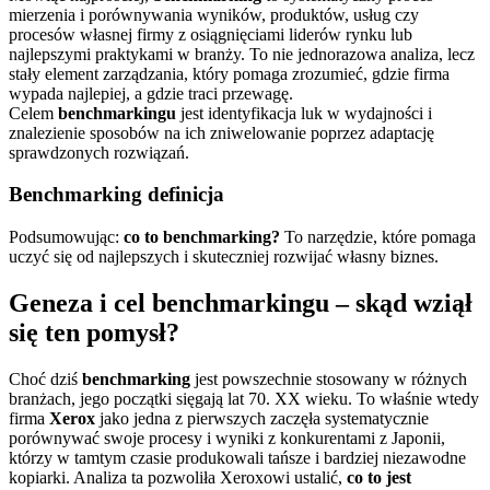
mierzenia i porównywania wyników, produktów, usług czy
procesów własnej firmy z osiągnięciami liderów rynku lub
najlepszymi praktykami w branży. To nie jednorazowa analiza, lecz
stały element zarządzania, który pomaga zrozumieć, gdzie firma
wypada najlepiej, a gdzie traci przewagę.
Celem
benchmarkingu
jest identyfikacja luk w wydajności i
znalezienie sposobów na ich zniwelowanie poprzez adaptację
sprawdzonych rozwiązań.
Benchmarking definicja
Podsumowując:
co to benchmarking?
To narzędzie, które pomaga
uczyć się od najlepszych i skuteczniej rozwijać własny biznes.
Geneza i cel benchmarkingu – skąd wziął
się ten pomysł?
Choć dziś
benchmarking
jest powszechnie stosowany w różnych
branżach, jego początki sięgają lat 70. XX wieku. To właśnie wtedy
firma
Xerox
jako jedna z pierwszych zaczęła systematycznie
porównywać swoje procesy i wyniki z konkurentami z Japonii,
którzy w tamtym czasie produkowali tańsze i bardziej niezawodne
kopiarki. Analiza ta pozwoliła Xeroxowi ustalić,
co to jest