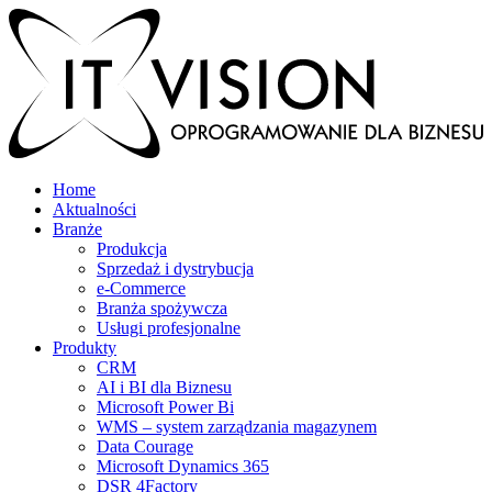
Home
Aktualności
Branże
Produkcja
Sprzedaż i dystrybucja
e-Commerce
Branża spożywcza
Usługi profesjonalne
Produkty
CRM
AI i BI dla Biznesu
Microsoft Power Bi
WMS – system zarządzania magazynem
Data Courage
Microsoft Dynamics 365
DSR 4Factory