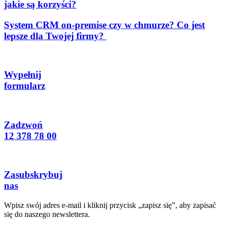
jakie są korzyści?
System CRM on-premise czy w chmurze? Co jest
lepsze dla Twojej firmy?
Wypełnij
formularz
Zadzwoń
12 378 78 00
Zasubskrybuj
nas
Wpisz swój adres e-mail i kliknij przycisk „zapisz się”, aby zapisać
się do naszego newslettera.