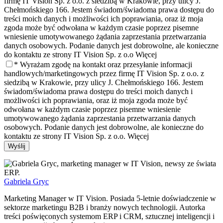
firmę IT Vision Sp. z o.o. z siedzibą w Krakowie, przy ulicy J.
Chełmońskiego 166. Jestem świadom/świadoma prawa dostępu do
treści moich danych i możliwości ich poprawiania, oraz iż moja
zgoda może być odwołana w każdym czasie poprzez pisemne
wniesienie umotywowanego żądania zaprzestania przetwarzania
danych osobowych. Podanie danych jest dobrowolne, ale konieczne
do kontaktu ze strony IT Vision Sp. z o.o
Więcej
* Wyrażam zgodę na kontakt oraz przesyłanie informacji
handlowych/marketingowych przez firmę IT Vision Sp. z o.o. z
siedzibą w Krakowie, przy ulicy J. Chełmońskiego 166. Jestem
świadom/świadoma prawa dostępu do treści moich danych i
możliwości ich poprawiania, oraz iż moja zgoda może być
odwołana w każdym czasie poprzez pisemne wniesienie
umotywowanego żądania zaprzestania przetwarzania danych
osobowych. Podanie danych jest dobrowolne, ale konieczne do
kontaktu ze strony IT Vision Sp. z o.o.
Więcej
Wyślij
Gabriela Gryc
Marketing Manager w IT Vision. Posiada 5-letnie doświadczenie w
sektorze marketingu B2B i branży nowych technologii. Autorka
treści poświęconych systemom ERP i CRM, sztucznej inteligencji i