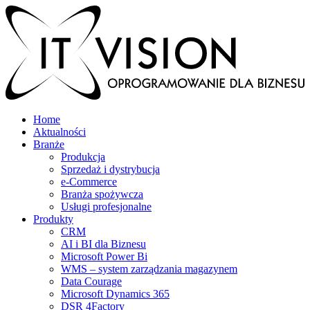
Home
Aktualności
Branże
Produkcja
Sprzedaż i dystrybucja
e-Commerce
Branża spożywcza
Usługi profesjonalne
Produkty
CRM
AI i BI dla Biznesu
Microsoft Power Bi
WMS – system zarządzania magazynem
Data Courage
Microsoft Dynamics 365
DSR 4Factory