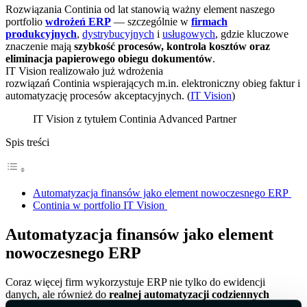
Rozwiązania Continia od lat stanowią ważny element naszego
portfolio
wdrożeń ERP
— szczególnie w
firmach
produkcyjnych
,
dystrybucyjnych
i
usługowych
, gdzie kluczowe
znaczenie mają
szybkość procesów, kontrola kosztów oraz
eliminacja papierowego obiegu dokumentów
.
IT Vision realizowało już wdrożenia
rozwiązań Continia wspierających m.in. elektroniczny obieg faktur i
automatyzację procesów akceptacyjnych. (
IT Vision
)
Spis treści
Automatyzacja finansów jako element nowoczesnego ERP
Continia w portfolio IT Vision
Automatyzacja finansów jako element
nowoczesnego ERP
Coraz więcej firm wykorzystuje ERP nie tylko do ewidencji
danych, ale również do
realnej automatyzacji codziennych
procesów operacyjnych.
Rozwiązania Continia pozwalają