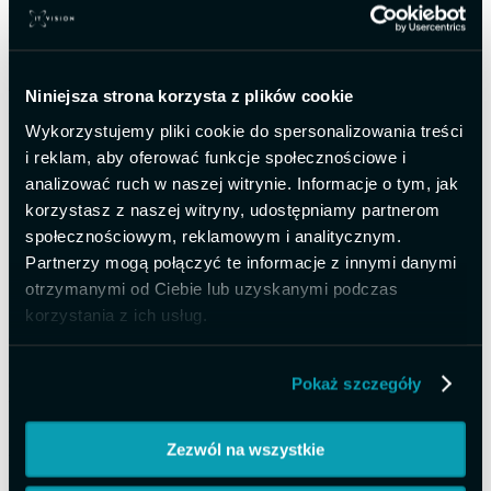
przenieść obsługę dokumentów kosztowych, wydatków i akceptacji
do jednego środowiska — bez konieczności pracy na wielu
systemach jednocześnie.
Niniejsza strona korzysta z plików cookie
W połączeniu z
Microsoft Dynamics 365 Business Central
firmy
mogą:
Wykorzystujemy pliki cookie do spersonalizowania treści
skrócić czas księgowania dokumentów,
i reklam, aby oferować funkcje społecznościowe i
ograniczyć liczbę błędów manualnych,
analizować ruch w naszej witrynie. Informacje o tym, jak
usprawnić proces akceptacji kosztów,
korzystasz z naszej witryny, udostępniamy partnerom
zwiększyć kontrolę nad wydatkami,
przygotować organizację do KSeF i dalszej cyfryzacji
społecznościowym, reklamowym i analitycznym.
finansów.
Partnerzy mogą połączyć te informacje z innymi danymi
otrzymanymi od Ciebie lub uzyskanymi podczas
Continia w portfolio IT Vision
korzystania z ich usług.
W
IT Vision
specjalizujemy się we wdrożeniach systemów ERP dla
produkcji, dystrybucji i usług profesjonalnych. Nasze portfolio
Pokaż szczegóły
obejmuje nie tylko Business Central, ale również rozwiązania
wspierające magazyn, produkcję,
AI/BI
oraz automatyzację
procesów biznesowych.
Zezwól na wszystkie
Współpraca z Continią pozwala nam jeszcze lepiej rozwijać obszar
nowoczesnych procesów finansowych i AP Automation w firmach,