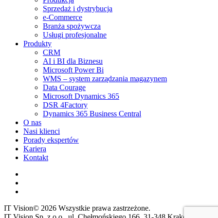
Sprzedaż i dystrybucja
e-Commerce
Branża spożywcza
Usługi profesjonalne
Produkty
CRM
AI i BI dla Biznesu
Microsoft Power Bi
WMS – system zarządzania magazynem
Data Courage
Microsoft Dynamics 365
DSR 4Factory
Dynamics 365 Business Central
O nas
Nasi klienci
Porady ekspertów
Kariera
Kontakt
IT Vision© 2026 Wszystkie prawa zastrzeżone.
IT Vision Sp. z o.o., ul. Chełmońskiego 166, 31-348 Kraków. NIP: