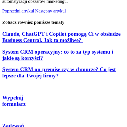
automatyzacji obszarów marketingu.
Poprzedni artykuł
Następny artykuł
Zobacz również poniższe tematy
Claude, ChatGPT i Copilot pomogą Ci w obsłudze
Business Central. Jak to możliwe?
System CRM operacyjny: co to za typ systemu i
jakie są korzyści?
System CRM on-premise czy w chmurze? Co jest
lepsze dla Twojej firmy?
Wypełnij
formularz
Zadzwoń