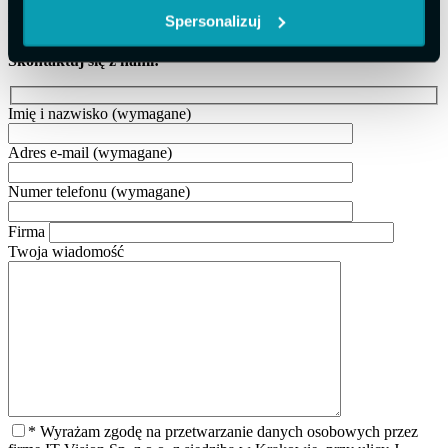
które chcą ograniczać papierowy obieg dokumentów i budować
Spersonalizuj
bardziej skalowalne środowisko pracy.
Skontaktuj się z nami!
Imię i nazwisko
(wymagane)
Adres e-mail
(wymagane)
Numer telefonu
(wymagane)
Firma
Twoja wiadomość
* Wyrażam zgodę na przetwarzanie danych osobowych przez