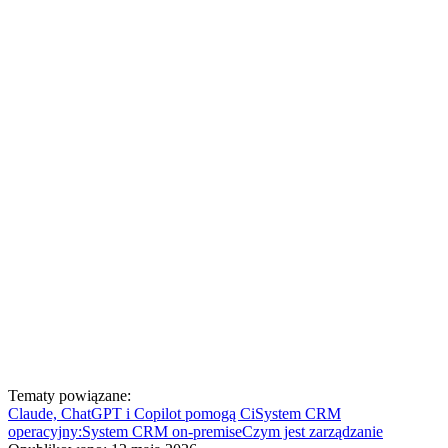
Tematy powiązane:
Claude, ChatGPT i Copilot pomogą Ci
System CRM
operacyjny:
System CRM on-premise
Czym jest zarządzanie