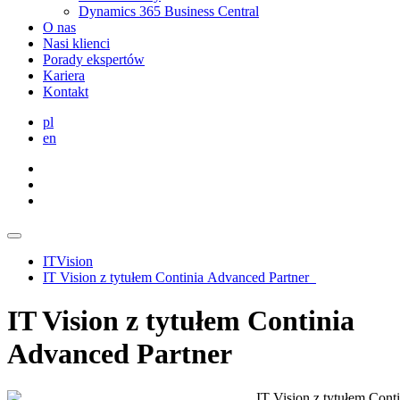
Dynamics 365 Business Central
O nas
Nasi klienci
Porady ekspertów
Kariera
Kontakt
pl
en
ITVision
IT Vision z tytułem Continia Advanced Partner
IT Vision z tytułem Continia
Advanced Partner