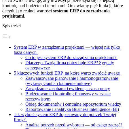
na co zwrócić uwagę, aby inwestycja przełożyła się na lepszą
kontrolę nad budżetem i terminami. Omawiamy pięć funkcji, które
decydują o realnej wartości
systemu ERP do zarządzania
projektami
.
Spis treści
System ERP w zarządzaniu projektami — więcej niż tylko
baza danych
Co to jest system ERP do zarządzania projektami?
Dlaczego Twoja firma potrzebuje ERP? Sygnały
ostrzegawcze
5 kluczowych funkcji ERP, na które warto zwrócić uwagę
Zaawansowane planowanie i harmonogramowanie
(wykresy Gantta i kamienie milowe)
Zarządzanie zasobami i ewidencja czasu pracy
Budżetowanie i kontroling finansowy w czasie
rzeczywistym
Obieg dokumentów i centralne repozytorium wiedzy
Raportowanie i analityka Business Intelligence (BI)
Jak wybrać system ERP dopasowany do potrzeb Twojej
firmy?
Analiza potrzeb przed wyborem — od czego zacząć?