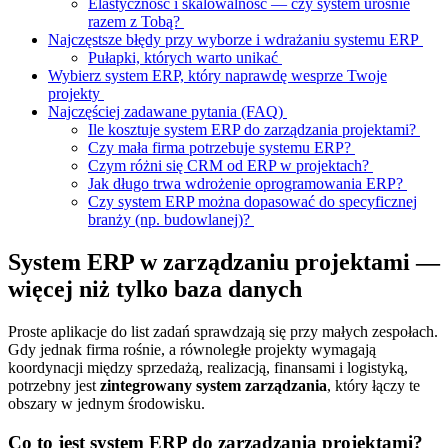
Elastyczność i skalowalność — czy system urośnie
razem z Tobą?
Najczęstsze błędy przy wyborze i wdrażaniu systemu ERP
Pułapki, których warto unikać
Wybierz system ERP, który naprawdę wesprze Twoje
projekty
Najczęściej zadawane pytania (FAQ)
Ile kosztuje system ERP do zarządzania projektami?
Czy mała firma potrzebuje systemu ERP?
Czym różni się CRM od ERP w projektach?
Jak długo trwa wdrożenie oprogramowania ERP?
Czy system ERP można dopasować do specyficznej
branży (np. budowlanej)?
System ERP w zarządzaniu projektami —
więcej niż tylko baza danych
Proste aplikacje do list zadań sprawdzają się przy małych zespołach.
Gdy jednak firma rośnie, a równoległe projekty wymagają
koordynacji między sprzedażą, realizacją, finansami i logistyką,
potrzebny jest
zintegrowany system zarządzania
, który łączy te
obszary w jednym środowisku.
Co to jest system ERP do zarządzania projektami?