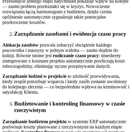
Przesunięcie jednego etapu natychmiast pokazuje wpływ na kolejne
— zanim problem przekształci się w kryzys. Nowoczesne
rozwiązania łączą harmonogram z budżetem, dzięki czemu
opóźnienie automatycznie sygnalizuje także potencjalne
przekroczenie kosztów.
Zarządzanie zasobami i ewidencja czasu pracy
Alokacja zasobów
pozwala zobaczyć obciążenie każdego
pracownika i maszyny w jednym widoku — zanim dojdzie do
kolizji. Równie istotne jest
rozliczanie czasu pracy
: timesheety
zintegrowane z kosztami projektu automatycznie przeliczają koszt
roboczogodziny, eliminując ręczne przepisywanie danych.
Zarządzanie ludźmi w projekcie
to zdolność przewidywania,
kiedy zespół potrzebuje wsparcia i kiedy zasób zostanie uwolniony
do kolejnego zlecenia — co bezpośrednio wpływa na terminowość i
satysfakcję Klienta.
Budżetowanie i kontroling finansowy w czasie
rzeczywistym
Zarządzanie budżetem projektu
w systemie ERP automatycznie
porównuje koszty planowane z rzeczywistymi na każdym etapie