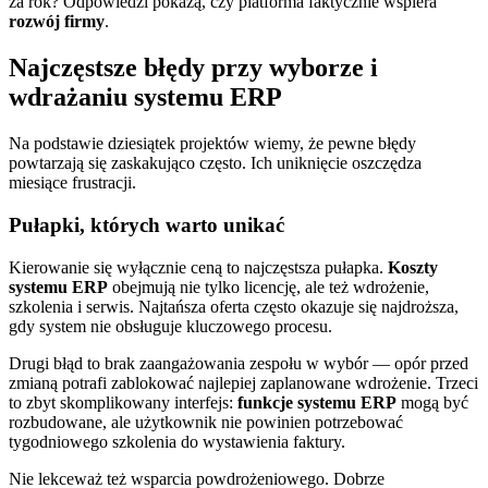
za rok? Odpowiedzi pokażą, czy platforma faktycznie wspiera
rozwój firmy
.
Najczęstsze błędy przy wyborze i
wdrażaniu systemu ERP
Na podstawie dziesiątek projektów wiemy, że pewne błędy
powtarzają się zaskakująco często. Ich uniknięcie oszczędza
miesiące frustracji.
Pułapki, których warto unikać
Kierowanie się wyłącznie ceną to najczęstsza pułapka.
Koszty
systemu ERP
obejmują nie tylko licencję, ale też wdrożenie,
szkolenia i serwis. Najtańsza oferta często okazuje się najdroższa,
gdy system nie obsługuje kluczowego procesu.
Drugi błąd to brak zaangażowania zespołu w wybór — opór przed
zmianą potrafi zablokować najlepiej zaplanowane wdrożenie. Trzeci
to zbyt skomplikowany interfejs:
funkcje systemu ERP
mogą być
rozbudowane, ale użytkownik nie powinien potrzebować
tygodniowego szkolenia do wystawienia faktury.
Nie lekceważ też wsparcia powdrożeniowego. Dobrze