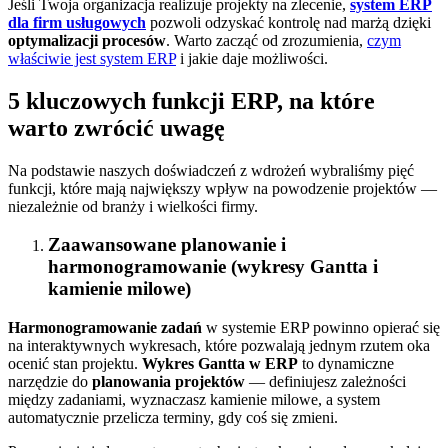
Jeśli Twoja organizacja realizuje projekty na zlecenie,
system ERP
dla firm usługowych
pozwoli odzyskać kontrolę nad marżą dzięki
optymalizacji procesów
. Warto zacząć od zrozumienia,
czym
właściwie jest system ERP
i jakie daje możliwości.
5 kluczowych funkcji ERP, na które
warto zwrócić uwagę
Na podstawie naszych doświadczeń z wdrożeń wybraliśmy pięć
funkcji, które mają największy wpływ na powodzenie projektów —
niezależnie od branży i wielkości firmy.
Zaawansowane planowanie i
harmonogramowanie (wykresy Gantta i
kamienie milowe)
Harmonogramowanie zadań
w systemie ERP powinno opierać się
na interaktywnych wykresach, które pozwalają jednym rzutem oka
ocenić stan projektu.
Wykres Gantta w ERP
to dynamiczne
narzędzie do
planowania projektów
— definiujesz zależności
między zadaniami, wyznaczasz kamienie milowe, a system
automatycznie przelicza terminy, gdy coś się zmieni.