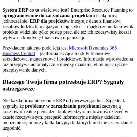
System ERP co to
właściwie jest? Enterprise Resource Planning to
oprogramowanie do zarządzania projektami
i całą firmą
jednocześnie.
ERP dla projektów
integruje dane z finansów,
zasobów ludzkich, magazynu i logistyki — dzięki czemu kierownik
projektu widzi nie tylko postęp prac, ale też ich rzeczywisty koszt i
wpływ na kondycję finansową organizacji.
Przykładem takiego podejścia jest
Microsoft Dynamics 365
Business Central
– platforma łącząca moduły finansowe,
sprzedażowe, magazynowe i projektowe. Informacja wprowadzona
raz przepływa automatycznie między działami, eliminując ręczne
przepisywanie danych.
Dlaczego Twoja firma potrzebuje ERP? Sygnały
ostrzegawcze
Nie każda firma potrzebuje ERP od pierwszego dnia. Są jednak
sygnały, że
problemy w zarządzaniu projektami
zaczynają
kosztować realne pieniądze: brak wiedzy o rentowności zleceń w
czasie rzeczywistym, przepaść informacyjna między działami,
mnożenie się arkuszy kalkulacyjnych, których nikt nie jest w stanie
uzgodnić.