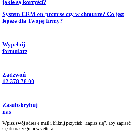
jakie są korzyści?
System CRM on-premise czy w chmurze? Co jest
lepsze dla Twojej firmy?
Wypełnij
formularz
Zadzwoń
12 378 78 00
Zasubskrybuj
nas
Wpisz swój adres e-mail i kliknij przycisk „zapisz się”, aby zapisać
się do naszego newslettera.