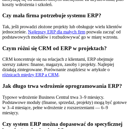
koszty wdrożenia i szkoleń.
Czy mała firma potrzebuje systemu ERP?
Tak, jeśli prowadzi złożone projekty lub obsługuje wielu klientów
jednocześnie.
Najlepszy ERP dla małych firm
pozwala zacząć od
podstawowych modułów i rozbudowywać go w miarę wzrostu.
Czym różni się CRM od ERP w projektach?
CRM koncentruje się na relacjach z klientami, ERP obejmuje
szerszy zakres: finanse, magazyn, zasoby i projekty. Najlepiej
działają zintegrowane. Porównanie znajdziesz w artykule o
różnicach między ERP a CRM
.
Jak długo trwa wdrożenie oprogramowania ERP?
Typowe wdrożenie Business Central trwa 3–9 miesięcy.
Podstawowe moduły (finanse, sprzedaż, projekty) mogą być gotowe
w 3–4 miesiące, pełne wdrożenie z rozszerzeniami — 6–9
miesięcy.
Czy system ERP można dopasować do specyficznej