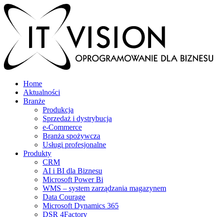
Home
Aktualności
Branże
Produkcja
Sprzedaż i dystrybucja
e-Commerce
Branża spożywcza
Usługi profesjonalne
Produkty
CRM
AI i BI dla Biznesu
Microsoft Power Bi
WMS – system zarządzania magazynem
Data Courage
Microsoft Dynamics 365
DSR 4Factory