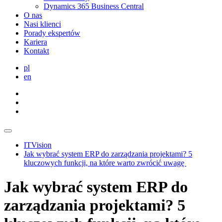
Dynamics 365 Business Central
O nas
Nasi klienci
Porady ekspertów
Kariera
Kontakt
pl
en
ITVision
Jak wybrać system ERP do zarządzania projektami? 5
kluczowych funkcji, na które warto zwrócić uwagę
Jak wybrać system ERP do
zarządzania projektami? 5