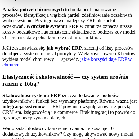
Analiza potrzeb biznesowych
to fundament: mapowanie
procesów, identyfikacja wąskich gardeł, zdefiniowanie oczekiwań
wobec systemu. Bez tego nawet najlepszy ERP nie spełni
oczekiwań.
Wdrożenie systemu ERP
w chmurze oznacza niższe
koszty początkowe i automatyczne aktualizacje, podczas gdy model
On-premise daje pełną kontrolę nad infrastrukturą.
Jeśli zastanawiasz się,
jak wybrać ERP
, zacznij od listy procesów
do objęcia systemem i ustal priorytety. Większość naszych Klientów
wybiera model chmurowy — sprawdź,
jakie korzyści daje ERP w
chmurze
.
Elastyczność i skalowalność — czy system urośnie
razem z Tobą?
Skalowalność systemu ERP
oznacza dodawanie modułów,
użytkowników i funkcji bez wymiany platformy. Równie ważna jest
integracja systemów
— ERP powinien współpracować z pocztą,
CRM-em, księgowością i e-commerce. Brak integracji to powrót do
ręcznego przepisywania danych.
Warto zadać dostawcy konkretne pytania: ile kosztuje 10
dodatkowych użytkowników? Czy mogę aktywować nowy moduł