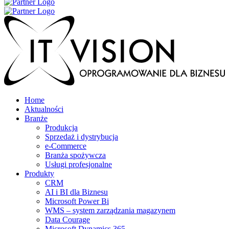
Home
Aktualności
Branże
Produkcja
Sprzedaż i dystrybucja
e-Commerce
Branża spożywcza
Usługi profesjonalne
Produkty
CRM
AI i BI dla Biznesu
Microsoft Power Bi
WMS – system zarządzania magazynem
Data Courage
Microsoft Dynamics 365