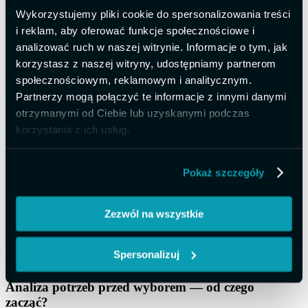
(BI)
Wykorzystujemy pliki cookie do spersonalizowania treści
i reklam, aby oferować funkcje społecznościowe i
Raportowanie w ERP
przekształca surowe dane w konkretne
analizować ruch w naszej witrynie. Informacje o tym, jak
decyzje. Pulpity menedżerskie pokazują kondycję firmy jednym
rzutem oka.
Analityka biznesowa
idzie dalej — na podstawie
korzystasz z naszej witryny, udostępniamy partnerom
danych historycznych identyfikuje wzorce i pozwala przewidywać
społecznościowym, reklamowym i analitycznym.
ryzyka, zamiast na nie reagować.
Partnerzy mogą połączyć te informacje z innymi danymi
Wskaźniki KPI w projektach
— odchylenie kosztowe,
otrzymanymi od Ciebie lub uzyskanymi podczas
wykorzystanie zasobów, marża — stają się codziennym narzędziem
korzystania z ich usług.
kierownika. Narzędzia takie jak
Power BI
pozwalają tworzyć
interaktywne dashboardy dopasowane do potrzeb każdego
menedżera.
Pokaż szczegóły
Jak wybrać system ERP dopasowany do
potrzeb Twojej firmy?
Zezwól na wszystkie
Wiedza o funkcjach to początek. Równie ważny jest sam proces
wyboru — metodyczny, oparty na danych i realnych potrzebach
Spersonalizuj
organizacji.
Analiza potrzeb przed wyborem — od czego
zacząć?