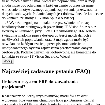
treści moich danych i możliwości ich poprawiania, oraz iż moja
zgoda może być odwołana w każdym czasie poprzez pisemne
wniesienie umotywowanego żądania zaprzestania przetwarzania
danych osobowych. Podanie danych jest dobrowolne, ale konieczne
do kontaktu ze strony IT Vision Sp. z o.o
Więcej
* Wyrażam zgodę na kontakt oraz przesyłanie informacji
handlowych/marketingowych przez firmę IT Vision Sp. z o.o. z
siedzibą w Krakowie, przy ulicy J. Chełmońskiego 166. Jestem
świadom/świadoma prawa dostępu do treści moich danych i
możliwości ich poprawiania, oraz iż moja zgoda może być
odwołana w każdym czasie poprzez pisemne wniesienie
umotywowanego żądania zaprzestania przetwarzania danych
osobowych. Podanie danych jest dobrowolne, ale konieczne do
kontaktu ze strony IT Vision Sp. z o.o.
Więcej
Wyślij
Najczęściej zadawane pytania (FAQ)
Ile kosztuje system ERP do zarządzania
projektami?
Koszt zależy od liczby użytkowników, modułów i zakresu
wdrożenia. Rozwiązania chmurowe takie jak Business Central
zaczynają się od kilkuset złotych miesięcznie za użytkownika, plus