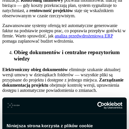
realizacji.
Kontroling finansowy
pozwala monitorować marżę na
bieżąco — gdy koszty przekraczają plan, system sygnalizuje to
natychmiast, a
rentowność projektów
staje się wskaźnikiem
obserwowanym w czasie rzeczywistym.
Zaawansowane systemy oferują też automatyczne generowanie
faktur na podstawie postępu prac, co poprawia przepływ gotówki w
firmie. Warto sprawdzić, jak
analiza przedwdrożeniowa ERP
pomaga zaplanować budżet wdrożenia.
Obieg dokumentów i centralne repozytorium
wiedzy
Elektroniczny obieg dokumentów
eliminuje szukanie aktualnej
wersji umowy w dziesiątkach folderów — wszystkie pliki są
przypisane do projektu i dostępne z jednego miejsca.
Zarządzanie
dokumentacją projektu
obejmuje kontrolę wersji, uprawnienia
dostępu i automatyczne powiadomienia o zmianach.
Centralne repozytorium buduje też pamięć organizacyjną — nowy
pracownik przejmujący projekt ma natychmiastowy dostęp do
pełnej historii. Więcej o porządkowaniu dokumentów znajdziesz w
materiale o
zarządzaniu dokumentacją w firmie
.
Niniejsza strona korzysta z plików cookie
Raportowanie i analityka Business Intelligence