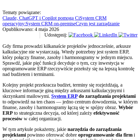
Tematy powiązane:
Claude, ChatGPT i Copilot pomogą Ci
System CRM
operacyjny:
System CRM on-premise
Czym jest zarządzanie
Opublikowano:
4 maja 2026
Udostępnij:
Gdy firma prowadzi kilkanaście projektów jednocześnie, arkusze
kalkulacyjne nie wystarczają. Wtedy potrzebny jest system ERP,
który połączy finanse, zasoby i harmonogramy w jednym miejscu.
Sprawdź, jakie pięć funkcji decyduje o tym, czy inwestycja w
oprogramowanie ERP rzeczywiście przełoży się na lepszą kontrolę
nad budżetem i terminami.
Kolejny projekt przekracza budżet, terminy się rozjeżdżają, a
kluczowe informacje giną między arkuszami kalkulacyjnymi i
skrzynkami mailowymi.
System ERP
do zarządzania projektami
to odpowiedź na ten chaos — jedno centrum dowodzenia, w którym
finanse, zasoby i harmonogramy łączą się w spójny obraz.
Wybór
ERP
to strategiczna decyzja, od której zależy
efektywność
procesów
w całej organizacji.
W tym artykule pokażemy, jakie
narzędzia do zarządzania
projektami
powinno oferować dobre
oprogramowanie dla firm
i