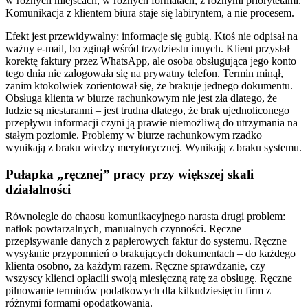
w różnych miejscach, w różnych formatach, z różnymi priorytetami.
Komunikacja z klientem biura staje się labiryntem, a nie procesem.
Efekt jest przewidywalny: informacje się gubią. Ktoś nie odpisał na
ważny e-mail, bo zginął wśród trzydziestu innych. Klient przysłał
korektę faktury przez WhatsApp, ale osoba obsługująca jego konto
tego dnia nie zalogowała się na prywatny telefon. Termin minął,
zanim ktokolwiek zorientował się, że brakuje jednego dokumentu.
Obsługa klienta w biurze rachunkowym nie jest zła dlatego, że
ludzie są niestaranni – jest trudna dlatego, że brak ujednoliconego
przepływu informacji czyni ją prawie niemożliwą do utrzymania na
stałym poziomie. Problemy w biurze rachunkowym rzadko
wynikają z braku wiedzy merytorycznej. Wynikają z braku systemu.
Pułapka „ręcznej” pracy przy większej skali
działalności
Równolegle do chaosu komunikacyjnego narasta drugi problem:
natłok powtarzalnych, manualnych czynności. Ręczne
przepisywanie danych z papierowych faktur do systemu. Ręczne
wysyłanie przypomnień o brakujących dokumentach – do każdego
klienta osobno, za każdym razem. Ręczne sprawdzanie, czy
wszyscy klienci opłacili swoją miesięczną ratę za obsługę. Ręczne
pilnowanie terminów podatkowych dla kilkudziesięciu firm z
różnymi formami opodatkowania.