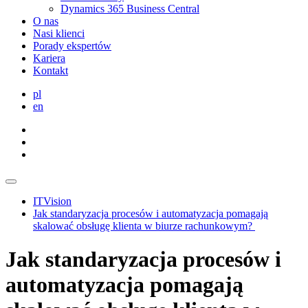
Dynamics 365 Business Central
O nas
Nasi klienci
Porady ekspertów
Kariera
Kontakt
pl
en
ITVision
Jak standaryzacja procesów i automatyzacja pomagają
skalować obsługę klienta w biurze rachunkowym?
Jak standaryzacja procesów i
automatyzacja pomagają