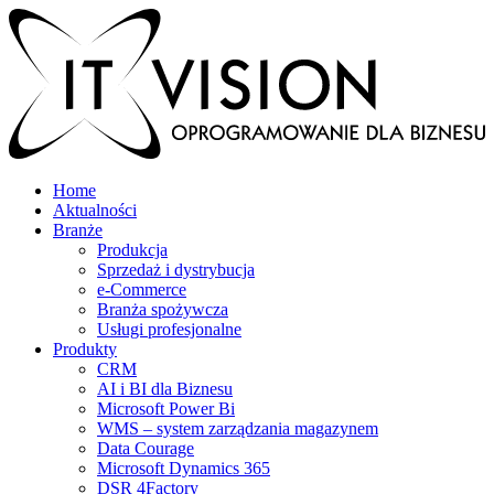
Home
Aktualności
Branże
Produkcja
Sprzedaż i dystrybucja
e-Commerce
Branża spożywcza
Usługi profesjonalne
Produkty
CRM
AI i BI dla Biznesu
Microsoft Power Bi
WMS – system zarządzania magazynem
Data Courage
Microsoft Dynamics 365
DSR 4Factory