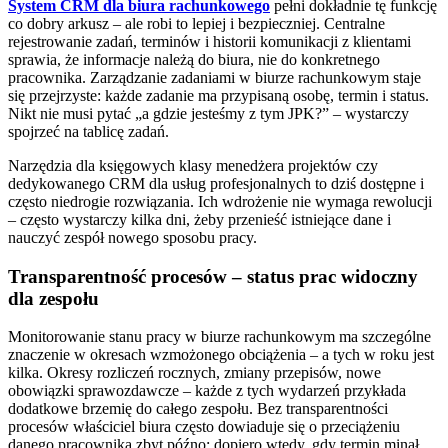
System CRM dla biura rachunkowego
pełni dokładnie tę funkcję
co dobry arkusz – ale robi to lepiej i bezpieczniej. Centralne
rejestrowanie zadań, terminów i historii komunikacji z klientami
sprawia, że informacje należą do biura, nie do konkretnego
pracownika. Zarządzanie zadaniami w biurze rachunkowym staje
się przejrzyste: każde zadanie ma przypisaną osobę, termin i status.
Nikt nie musi pytać „a gdzie jesteśmy z tym JPK?” – wystarczy
spojrzeć na tablicę zadań.
Narzędzia dla księgowych klasy menedżera projektów czy
dedykowanego CRM dla usług profesjonalnych to dziś dostępne i
często niedrogie rozwiązania. Ich wdrożenie nie wymaga rewolucji
– często wystarczy kilka dni, żeby przenieść istniejące dane i
nauczyć zespół nowego sposobu pracy.
Transparentność procesów – status prac widoczny
dla zespołu
Monitorowanie stanu pracy w biurze rachunkowym ma szczególne
znaczenie w okresach wzmożonego obciążenia – a tych w roku jest
kilka. Okresy rozliczeń rocznych, zmiany przepisów, nowe
obowiązki sprawozdawcze – każde z tych wydarzeń przykłada
dodatkowe brzemię do całego zespołu. Bez transparentności
procesów właściciel biura często dowiaduje się o przeciążeniu
danego pracownika zbyt późno: dopiero wtedy, gdy termin minął