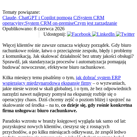
Tematy powiązane:
Claude, ChatGPT i Copilot pomogą Ci
System CRM
operacyjny:
System CRM on-premise
Czym jest zarządzanie
Opublikowano:
8 czerwca 2026
Udostępnij:
Więcej klientów nie zawsze oznacza większy porządek. Gdy biuro
rachunkowe rośnie, łatwo o przeciążenie zespołu, błędy i problemy
z komunikacją. Jak skalować działalność bez utraty jakości obsługi?
Sprawdź, jak standaryzacja procesów i automatyzacja pomagają
budować nowoczesne, efektywne biuro rachunkowe.
Kilka miesięcy temu pisaliśmy o tym,
jak dobrać system ERP
wspierający międzynarodową ekspansję firmy
– o wyzwaniach,
jakie niesie wzrost w skali globalnej, i o tym, że bez odpowiednich
narzędzi nawet najlepszy pomysł na ekspansję rozbije się o
operacyjny chaos. Dziś chcemy zejść o poziom bliżej i spojrzeć na
skalowanie od środka – na to,
co dzieje się, gdy rośnie konkretna
firma usługowa: biuro rachunkowe.
Paradoks wzrostu w branży księgowej wygląda tak samo od lat:
pozyskujesz nowych klientów, cieszysz się z rosnących
przychodów, a po kilku miesiącach odkrywasz, że zespół ledwo