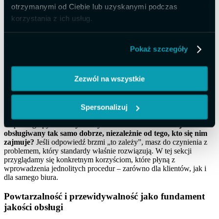
otrzymanymi od Ciebie lub uzyskanymi podczas
inteligentniejszego przetwarzania dokumentów
. Biura
rachunkowe obsługujące klientów korzystających
z systemów ERP
korzystania z ich usług.
mogą szczególnie skorzystać na integracji, która sprawia, że dane
między systemem klienta a programem księgowym przepływają
automatycznie – bez pośrednika w postaci arkusza Excel i godzin
Pokaż szczegóły
ręcznego przepisywania.
Standaryzacja procesów księgowych –
Zezwól na wszystkie
realne korzyści
Standaryzacja procesów księgowych to słowa, które brzmią
Spersonalizuj
poważnie i trochę biurokratycznie – ale w praktyce sprowadzają się
do prostego pytania:
czy każdy klient w Twoim biurze jest
obsługiwany tak samo dobrze, niezależnie od tego, kto się nim
zajmuje?
Jeśli odpowiedź brzmi „to zależy”, masz do czynienia z
problemem, który standardy właśnie rozwiązują. W tej sekcji
przyglądamy się konkretnym korzyściom, które płyną z
wprowadzenia jednolitych procedur – zarówno dla klientów, jak i
dla samego biura.
Powtarzalność i przewidywalność jako fundament
jakości obsługi