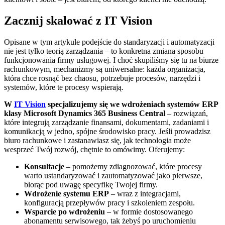
Zacznij skalować z IT Vision
Opisane w tym artykule podejście do standaryzacji i automatyzacji
nie jest tylko teorią zarządzania – to konkretna zmiana sposobu
funkcjonowania firmy usługowej. I choć skupiliśmy się tu na biurze
rachunkowym, mechanizmy są uniwersalne: każda organizacja,
która chce rosnąć bez chaosu, potrzebuje procesów, narzędzi i
systemów, które te procesy wspierają.
W
IT Vision
specjalizujemy się we wdrożeniach systemów ERP
klasy Microsoft Dynamics 365 Business Central
– rozwiązań,
które integrują zarządzanie finansami, dokumentami, zadaniami i
komunikacją w jedno, spójne środowisko pracy. Jeśli prowadzisz
biuro rachunkowe i zastanawiasz się, jak technologia może
wesprzeć Twój rozwój, chętnie to omówimy. Oferujemy:
Konsultacje
– pomożemy zdiagnozować, które procesy
warto ustandaryzować i zautomatyzować jako pierwsze,
biorąc pod uwagę specyfikę Twojej firmy.
Wdrożenie systemu ERP
– wraz z integracjami,
konfiguracją przepływów pracy i szkoleniem zespołu.
Wsparcie po wdrożeniu
– w formie dostosowanego
abonamentu serwisowego, tak żebyś po uruchomieniu