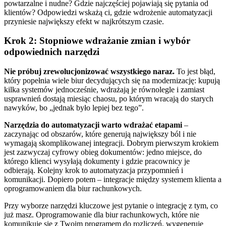
powtarzalne i nudne? Gdzie najczęściej pojawiają się pytania od
klientów? Odpowiedzi wskażą ci, gdzie wdrożenie automatyzacji
przyniesie największy efekt w najkrótszym czasie.
Krok 2: Stopniowe wdrażanie zmian i wybór
odpowiednich narzędzi
Nie próbuj zrewolucjonizować wszystkiego naraz.
To jest błąd,
który popełnia wiele biur decydujących się na modernizację: kupują
kilka systemów jednocześnie, wdrażają je równolegle i zamiast
usprawnień dostają miesiąc chaosu, po którym wracają do starych
nawyków, bo „jednak było lepiej bez tego”.
Narzędzia do automatyzacji warto wdrażać etapami
–
zaczynając od obszarów, które generują największy ból i nie
wymagają skomplikowanej integracji. Dobrym pierwszym krokiem
jest zazwyczaj cyfrowy obieg dokumentów: jedno miejsce, do
którego klienci wysyłają dokumenty i gdzie pracownicy je
odbierają. Kolejny krok to automatyzacja przypomnień i
komunikacji. Dopiero potem – integracje między systemem klienta a
oprogramowaniem dla biur rachunkowych.
Przy wyborze narzędzi kluczowe jest pytanie o integrację z tym, co
już masz. Oprogramowanie dla biur rachunkowych, które nie
komunikuje się z Twoim programem do rozliczeń, wygeneruje