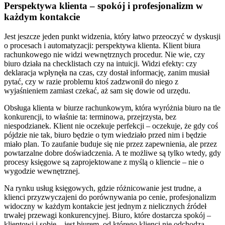
Perspektywa klienta – spokój i profesjonalizm w
każdym kontakcie
Jest jeszcze jeden punkt widzenia, który łatwo przeoczyć w dyskusji
o procesach i automatyzacji: perspektywa klienta. Klient biura
rachunkowego nie widzi wewnętrznych procedur. Nie wie, czy
biuro działa na checklistach czy na intuicji. Widzi efekty: czy
deklaracja wpłynęła na czas, czy dostał informację, zanim musiał
pytać, czy w razie problemu ktoś zadzwonił do niego z
wyjaśnieniem zamiast czekać, aż sam się dowie od urzędu.
Obsługa klienta w biurze rachunkowym, która wyróżnia biuro na tle
konkurencji, to właśnie ta: terminowa, przejrzysta, bez
niespodzianek. Klient nie oczekuje perfekcji – oczekuje, że gdy coś
pójdzie nie tak, biuro będzie o tym wiedziało przed nim i będzie
miało plan. To zaufanie buduje się nie przez zapewnienia, ale przez
powtarzalne dobre doświadczenia. A te możliwe są tylko wtedy, gdy
procesy księgowe są zaprojektowane z myślą o kliencie – nie o
wygodzie wewnętrznej.
Na rynku usług księgowych, gdzie różnicowanie jest trudne, a
klienci przyzwyczajeni do porównywania po cenie, profesjonalizm
widoczny w każdym kontakcie jest jednym z nielicznych źródeł
trwałej przewagi konkurencyjnej. Biuro, które dostarcza spokój –
klientowi i sobie – jest biurem, od którego klienci nie odchodzą.