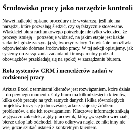
Środowisko pracy jako narzędzie kontroli
Nawet najlepiej opisane procedury nie wystarczą, jeśli nie ma
narzędzi, które pozwalają śledzić, czy są faktycznie stosowane.
Właściciel biura rachunkowego potrzebuje nie tylko wiedzieć, że
procesy istnieją – potrzebuje widzieć, na jakim etapie jest każde
zadanie i gdzie zaczynają się tworzyć zatory. To właśnie umożliwia
odpowiednio dobrane środowisko pracy. W tej sekcji opisujemy, jak
systemy do zarządzania zadaniami i transparentny podział
obowiązków przekładają się na spokój w zarządzaniu biurem.
Rola systemów CRM i menedżerów zadań w
codziennej pracy
Arkusz Excel z terminami klientów jest rozwiązaniem, które działa
– do pewnego momentu. Gdy biuro ma kilkudziesięciu klientów,
kilka osób pracuje na tych samych danych i kilka równoległych
projektów toczy się jednocześnie, arkusz staje się źródłem
problemów, a nie ich rozwiązaniem. Kluczowe informacje znikają
w gąszczu zakładek, a gdy pracownik, który „wszystko wiedział”,
bierze urlop lub odchodzi, biuro odkrywa nagle, że nikt inny nie
wie, gdzie szukać ustaleń z konkretnym klientem.