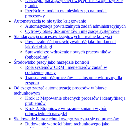
Dlaczego praca „szybciej i więcej” ma swoje fizyczne
granice
Przejście z modelu rzemieślniczego na model
procesowy
Automatyzacja to nie tylko księgowanie
Automatyzacja powtarzalnych zadań administracyjnych
Cyfrowy obieg dokumentów i integracje systemowe
Standaryzacja procesów księgowych – realne korzyści
Powtarzalność i przewidywalność jako fundament
jakości obsługi
Sprawniejsze wdrożenie nowych pracowników
(onboarding)
Środowisko pracy jako narzędzie kontroli
Rola systemów CRM i menedżerów zadań w
codziennej pracy
Transparentność procesów – status prac widoczny dla
zespołu
Od czego zacząć automatyzację procesów w biurze
rachunkowym
Krok 1: Mapowanie obecnych procesów i identyfikacja
problemów
Krok 2: Stopniowe wdrażanie zmian i wybór
odpowiednich narzędzi
Skalowanie biura rachunkowego zaczyna się od procesów
Budowanie wartości biura rachunkowego jako