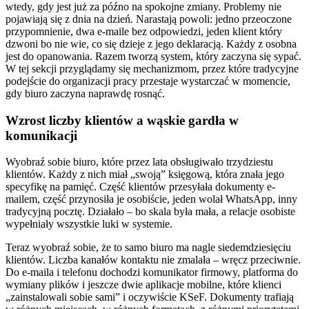
wtedy, gdy jest już za późno na spokojne zmiany. Problemy nie
pojawiają się z dnia na dzień. Narastają powoli: jedno przeoczone
przypomnienie, dwa e-maile bez odpowiedzi, jeden klient który
dzwoni bo nie wie, co się dzieje z jego deklaracją. Każdy z osobna
jest do opanowania. Razem tworzą system, który zaczyna się sypać.
W tej sekcji przyglądamy się mechanizmom, przez które tradycyjne
podejście do organizacji pracy przestaje wystarczać w momencie,
gdy biuro zaczyna naprawdę rosnąć.
Wzrost liczby klientów a wąskie gardła w
komunikacji
Wyobraź sobie biuro, które przez lata obsługiwało trzydziestu
klientów. Każdy z nich miał „swoją” księgową, która znała jego
specyfikę na pamięć. Część klientów przesyłała dokumenty e-
mailem, część przynosiła je osobiście, jeden wolał WhatsApp, inny
tradycyjną pocztę. Działało – bo skala była mała, a relacje osobiste
wypełniały wszystkie luki w systemie.
Teraz wyobraź sobie, że to samo biuro ma nagle siedemdziesięciu
klientów. Liczba kanałów kontaktu nie zmalała – wręcz przeciwnie.
Do e-maila i telefonu dochodzi komunikator firmowy, platforma do
wymiany plików i jeszcze dwie aplikacje mobilne, które klienci
„zainstalowali sobie sami” i oczywiście KSeF. Dokumenty trafiają