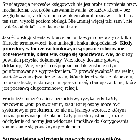
Standaryzacja procesów księgowych nie jest próbą uczynienia pracy
mechaniczną. Jest próbą zagwarantowania, że każdy klient – bez
względu na to, z którym pracownikiem akurat rozmawia – trafia na
ten sam, wysoki poziom obsługi. Nie „mniej więcej taki sam”, nie
„zależy od dnia” – dokładnie taki sam.
Jakość obsługi klienta w biurze rachunkowym opiera się na kilku
filarach:
terminowości, komunikacji i braku niespodzianek.
Kiedy
procedury w biurze rachunkowym są spisane i stosowane
konsekwentnie, klient wie, czego się spodziewać.
Wie, do kiedy
powinien przysłać dokumenty. Wie, kiedy dostanie gotową
deklarację. Wie, że jeśli coś pójdzie nie tak, zostanie o tym
poinformowany z wyprzedzeniem. Ta przewidywalność ma realną
wartość – zmniejsza liczbę pytań, które klienci zadają z niepokoju,
redukuje liczbę reklamacji i nieporozumień, i buduje zaufanie, które
jest podstawą długoterminowej relacji.
Warto też spojrzeć na to z perspektywy ryzyka: gdy każdy
pracownik „robi po swojemu”, błąd jednej osoby może być
systemowym problemem, bo nie ma jasnego wzorca, z którym
można porównać jej działanie. Gdy procedury istnieją, każde
odchylenie od normy jest widoczne i możliwe do skorygowania
zanim stanie się poważnym problemem.
Sprawniejsze wdrożenie nowych pracowników