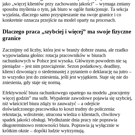
jako „więcej klientów przy zachowaniu jakości” – wymaga zmiany
sposobu myślenia o tym, jak biuro w ogóle funkcjonuje. Ta sekcja
wyjaśnia, dlaczego samo przyspieszanie ma swoje granice i co
konkretnie oznacza przejście na model oparty na procesach.
Dlaczego praca „szybciej i więcej” ma swoje fizyczne
granice
Zacznijmy od liczby, która jest w branży dobrze znana, ale rzadko
wypowiadana głośno: rotacja pracowników w biurach
rachunkowych w Polsce jest wysoka. Głównym powodem nie są
pieniądze – jest nim przeciążenie. Sezon podatkowy, deadliny,
klienci dzwoniący o siedemnastej z pytaniem o deklarację na jutro –
to wszystko jest do zniesienia, jeśli jest wyjątkiem. Staje się nie do
zniesienia, gdy staje się normą.
Efektywność biura rachunkowego opartego na modelu „pracujemy
więcej godzin” ma sufit. Wypalenie zawodowe pojawia się szybciej,
niż właściciel biura zdąży to zauważyć – a odejście
doświadczonego pracownika to koszt trudny do policzenia:
rekrutacja, wdrożenie, utracona wiedza o klientach, chwilowy
spadek jakości obsługi. Wydłużanie dnia pracy nie poprawia
długoterminowo rentowności biura. Poprawia ją wyłącznie w
krótkim oknie – dopóki ludzie wytrzymują.