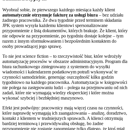
Wyobraź sobie, że pierwszego każdego miesiąca każdy klient
automatycznie otrzymuje fakturę za usługi biura
– bez udziału
żadnego pracownika. Że dwa tygodnie przed terminem składania
JPK system wysyła każdemu klientowi spersonalizowane
przypomnienie z listą dokumentów, których brakuje. Że klient, który
nie odpowie na przypomnienie, po tygodniu dostaje kolejne – tym
razem z innym sformułowaniem i bezpośrednim kontaktem do
osoby prowadzącej jego sprawę.
To nie jest science fiction – to rzeczywistość biur, które wdrożyły
automatyzację procesów w obszarze administracyjnym. Program dla
biura rachunkowego zintegrowany z systemem do wysyłki
wiadomości i kalendarzem podatkowym potrafi wykonywać te
czynności samodzielnie, generując oszczędność kilku godzin
tygodniowo na każdego pracownika. Automatyzacja w księgowości
nie polega na zastępowaniu ludzi – polega na przejmowaniu od nich
zadań, które nie wymagają wiedzy eksperckiej i które można
wykonać szybciej i bezbłędniej maszynowo.
Efekt jest podwójny: pracownicy mają więcej czasu na czynności,
które naprawdę wymagają ich zaangażowania – analizę, doradztwo,
kontakt z klientem w trudniejszych sprawach. A klienci otrzymują
bardziej terminową i przewidywalną obsługę, bo żadne
przypomnienie nie zostanie zapomniane tylko dlatego, że ktoś miał