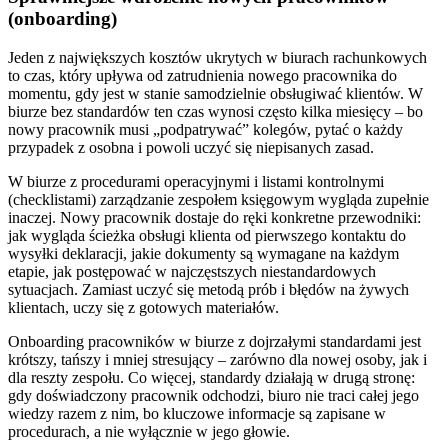
(onboarding)
Jeden z największych kosztów ukrytych w biurach rachunkowych
to czas, który upływa od zatrudnienia nowego pracownika do
momentu, gdy jest w stanie samodzielnie obsługiwać klientów. W
biurze bez standardów ten czas wynosi często kilka miesięcy – bo
nowy pracownik musi „podpatrywać” kolegów, pytać o każdy
przypadek z osobna i powoli uczyć się niepisanych zasad.
W biurze z procedurami operacyjnymi i listami kontrolnymi
(checklistami) zarządzanie zespołem księgowym wygląda zupełnie
inaczej. Nowy pracownik dostaje do ręki konkretne przewodniki:
jak wygląda ścieżka obsługi klienta od pierwszego kontaktu do
wysyłki deklaracji, jakie dokumenty są wymagane na każdym
etapie, jak postępować w najczęstszych niestandardowych
sytuacjach. Zamiast uczyć się metodą prób i błędów na żywych
klientach, uczy się z gotowych materiałów.
Onboarding pracowników w biurze z dojrzałymi standardami jest
krótszy, tańszy i mniej stresujący – zarówno dla nowej osoby, jak i
dla reszty zespołu. Co więcej, standardy działają w drugą stronę:
gdy doświadczony pracownik odchodzi, biuro nie traci całej jego
wiedzy razem z nim, bo kluczowe informacje są zapisane w
procedurach, a nie wyłącznie w jego głowie.