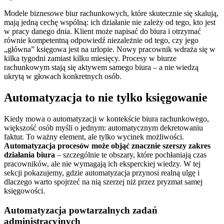
Modele biznesowe biur rachunkowych, które skutecznie się skalują,
mają jedną cechę wspólną: ich działanie nie zależy od tego, kto jest
w pracy danego dnia. Klient może napisać do biura i otrzymać
równie kompetentną odpowiedź niezależnie od tego, czy jego
„główna” księgowa jest na urlopie. Nowy pracownik wdraża się w
kilka tygodni zamiast kilku miesięcy. Procesy w biurze
rachunkowym stają się aktywem samego biura – a nie wiedzą
ukrytą w głowach konkretnych osób.
Automatyzacja to nie tylko księgowanie
Kiedy mowa o automatyzacji w kontekście biura rachunkowego,
większość osób myśli o jednym: automatycznym dekretowaniu
faktur. To ważny element, ale tylko wycinek możliwości.
Automatyzacja procesów może objąć znacznie szerszy zakres
działania biura
– szczególnie te obszary, które pochłaniają czas
pracowników, ale nie wymagają ich eksperckiej wiedzy. W tej
sekcji pokazujemy, gdzie automatyzacja przynosi realną ulgę i
dlaczego warto spojrzeć na nią szerzej niż przez pryzmat samej
księgowości.
Automatyzacja powtarzalnych zadań
administracyjnych