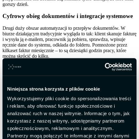
gorszy dzień.
Cyfrowy obieg dokumentów i integracje systemowe
Drugi duży obszar automatyzacji to przepływ dokumentów. W
biurze działającym tradycyjnie wygląda to tak: klient skanuje fakturę
i wysyła ją e-mailem, pracownik ją pobiera, sprawdza, wpisuje
ręcznie dane do systemu, odkłada do folderu. Pomnożone przez
kilkaset faktur miesięcznie – to są dziesiątki godzin pracy, które
można skrócić do kilku.
Systemy OCR (optyczne rozpoznawanie tekstu)
odczytują dane z
dokumentów automatycznie i przenoszą je bezpośrednio do
oprogramowania dla księgowych. Platformy do cyfrowego obiegu
dokumentów w biurze rachunkowym pozwalają klientom wrzucać
Niniejsza strona korzysta z plików cookie
dokumenty w jedno miejsce, z automatycznym potwierdzeniem
odbioru i natychmiastowym powiadomieniem odpowiedniej osoby
Wykorzystujemy pliki cookie do spersonalizowania treści
w biurze. Integracja systemów między programem klienta a
środowiskiem pracy księgowego eliminuje ręczne przepisywanie i
i reklam, aby oferować funkcje społecznościowe i
radykalnie zmniejsza ryzyko błędów wynikających z literówek czy
analizować ruch w naszej witrynie. Informacje o tym, jak
pominięć.
korzystasz z naszej witryny, udostępniamy partnerom
Warto też wspomnieć o
nowych funkcjach finansowych w Business
społecznościowym, reklamowym i analitycznym.
Central 2026
, które idą właśnie w tym kierunku:
większej
Partnerzy mogą połączyć te informacje z innymi danymi
automatyzacji, lepszej zgodności z przepisami i