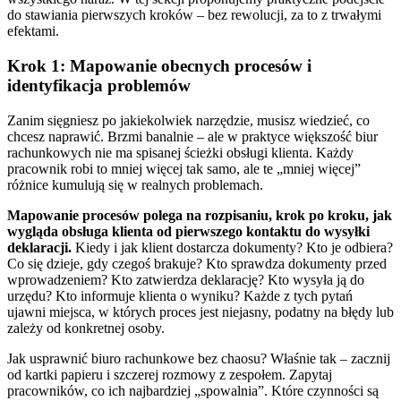
do stawiania pierwszych kroków – bez rewolucji, za to z trwałymi
efektami.
Krok 1: Mapowanie obecnych procesów i
identyfikacja problemów
Zanim sięgniesz po jakiekolwiek narzędzie, musisz wiedzieć, co
chcesz naprawić. Brzmi banalnie – ale w praktyce większość biur
rachunkowych nie ma spisanej ścieżki obsługi klienta. Każdy
pracownik robi to mniej więcej tak samo, ale te „mniej więcej”
różnice kumulują się w realnych problemach.
Mapowanie procesów polega na rozpisaniu, krok po kroku, jak
wygląda obsługa klienta od pierwszego kontaktu do wysyłki
deklaracji.
Kiedy i jak klient dostarcza dokumenty? Kto je odbiera?
Co się dzieje, gdy czegoś brakuje? Kto sprawdza dokumenty przed
wprowadzeniem? Kto zatwierdza deklarację? Kto wysyła ją do
urzędu? Kto informuje klienta o wyniku? Każde z tych pytań
ujawni miejsca, w których proces jest niejasny, podatny na błędy lub
zależy od konkretnej osoby.
Jak usprawnić biuro rachunkowe bez chaosu? Właśnie tak – zacznij
od kartki papieru i szczerej rozmowy z zespołem. Zapytaj
pracowników, co ich najbardziej „spowalnia”. Które czynności są