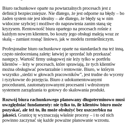
Biuro rachunkowe oparte na powtarzalnych procesach jest z
definicji bezpieczniejsze. Nie dlatego, że jest odporne na błędy – bo
żaden system nie jest idealny – ale dlatego, że błędy są w nim
widoczne szybciej i możliwe do naprawienia zanim staną się
kryzysem. Rentowność biura opartego na procesach rośnie z
każdym nowym klientem, bo koszty jego obsługi maleją wraz ze
skalą – zamiast rosnąć liniowo, jak w modelu rzemieślniczym.
Profesjonalne biuro rachunkowe oparte na standardach ma też inną,
często niedocenianą zaletę: łatwiej je sprzedać lub przekazać
następcy. Wartość firmy usługowej nie leży tylko w portfelu
klientów – leży w procesach, które sprawiają, że tych klientów
można obsługiwać powtarzalnie i rentownie. Biuro, w którym
wszystko „siedzi w głowach pracowników”, jest trudne do wyceny
i ryzykowne do przejęcia. Biuro z udokumentowanymi
procedurami, zautomatyzowanymi procesami i wdrożonym
systemem zarządzania to gotowy do skalowania produkt.
Rozwój biura rachunkowego planowany długoterminowo musi
uwzględniać fundamenty: nie tylko to, ile klientów biuro może
pozyskać, ale też to, ilu może obsłużyć bez uszczerbku na
jakości.
Granicę tę wyznaczają właśnie procesy – i to od nich
powinno zaczynać się każde poważne planowanie wzrostu.