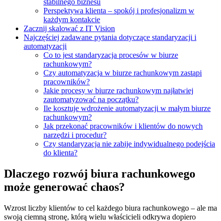
stabilnego biznesu
Perspektywa klienta – spokój i profesjonalizm w
każdym kontakcie
Zacznij skalować z IT Vision
Najczęściej zadawane pytania dotyczące standaryzacji i
automatyzacji
Co to jest standaryzacja procesów w biurze
rachunkowym?
Czy automatyzacja w biurze rachunkowym zastąpi
pracowników?
Jakie procesy w biurze rachunkowym najłatwiej
zautomatyzować na początku?
Ile kosztuje wdrożenie automatyzacji w małym biurze
rachunkowym?
Jak przekonać pracowników i klientów do nowych
narzędzi i procedur?
Czy standaryzacja nie zabije indywidualnego podejścia
do klienta?
Dlaczego rozwój biura rachunkowego
może generować chaos?
Wzrost liczby klientów to cel każdego biura rachunkowego – ale ma
swoją ciemną stronę, którą wielu właścicieli odkrywa dopiero