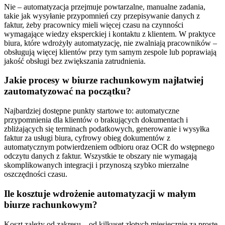
Nie – automatyzacja przejmuje powtarzalne, manualne zadania,
takie jak wysyłanie przypomnień czy przepisywanie danych z
faktur, żeby pracownicy mieli więcej czasu na czynności
wymagające wiedzy eksperckiej i kontaktu z klientem. W praktyce
biura, które wdrożyły automatyzację, nie zwalniają pracowników –
obsługują więcej klientów przy tym samym zespole lub poprawiają
jakość obsługi bez zwiększania zatrudnienia.
Jakie procesy w biurze rachunkowym najłatwiej
zautomatyzować na początku?
Najbardziej dostępne punkty startowe to: automatyczne
przypomnienia dla klientów o brakujących dokumentach i
zbliżających się terminach podatkowych, generowanie i wysyłka
faktur za usługi biura, cyfrowy obieg dokumentów z
automatycznym potwierdzeniem odbioru oraz OCR do wstępnego
odczytu danych z faktur. Wszystkie te obszary nie wymagają
skomplikowanych integracji i przynoszą szybko mierzalne
oszczędności czasu.
Ile kosztuje wdrożenie automatyzacji w małym
biurze rachunkowym?
Koszt zależy od zakresu – od kilkuset złotych miesięcznie za proste