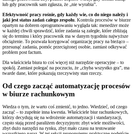
lub gdy pracownik sam zgłasza, że „nie wyrabia”.
Efektywność pracy rośnie, gdy każdy wie, co do niego należy i
jaki jest status zadań całego zespołu
. Kontrola procesów w biurze
opartym na dobrem oprogramowaniu wygląda tak: menedżer może
w każdej chwili sprawdzić, które zadania są zaległe, które zbliżają
się do terminu i który pracownik ma w danym tygodniu najwyższe
obciążenie. To pozwala korygować organizację pracy na bieżąco –
przesunąć zadania, pomóc przeciążonej osobie, zamiast odkrywać
problem post factum.
Dla właściciela biura to coś więcej niż narzędzie operacyjne – to
spokój. Zamiast polegać na poczuciu, że „chyba wszystko gra”, ma
twarde dane, które pokazują rzeczywisty stan rzeczy.
Od czego zacząć automatyzację procesów
w biurze rachunkowym
Wiedza o tym, że warto coś zmienić, to jedno. Wiedzieć, od czego
zacząć – to zupełnie inna kwestia. Właściciele biur rachunkowych,
którzy decydują się na wdrożenie automatyzacji i standaryzacji,
często stają przed paraliżem decyzyjnym: zbyt wiele możliwości,
zbyt dużo narzędzi na rynku, zbyt mało czasu na testowanie
wszystkiego naraz. W tej sekcji proponujemy praktyczne podejście