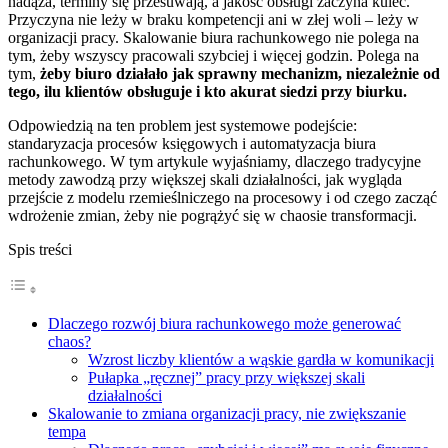
nadąża, terminy się przesuwają, a jakość obsługi zaczyna kuleć.
Przyczyna nie leży w braku kompetencji ani w złej woli – leży w
organizacji pracy. Skalowanie biura rachunkowego nie polega na
tym, żeby wszyscy pracowali szybciej i więcej godzin. Polega na
tym,
żeby biuro działało jak sprawny mechanizm, niezależnie od
tego, ilu klientów obsługuje i kto akurat siedzi przy biurku.
Odpowiedzią na ten problem jest systemowe podejście:
standaryzacja procesów księgowych i automatyzacja biura
rachunkowego. W tym artykule wyjaśniamy, dlaczego tradycyjne
metody zawodzą przy większej skali działalności, jak wygląda
przejście z modelu rzemieślniczego na procesowy i od czego zacząć
wdrożenie zmian, żeby nie pogrążyć się w chaosie transformacji.
Spis treści
Dlaczego rozwój biura rachunkowego może generować
chaos?
Wzrost liczby klientów a wąskie gardła w komunikacji
Pułapka „ręcznej” pracy przy większej skali
działalności
Skalowanie to zmiana organizacji pracy, nie zwiększanie
tempa