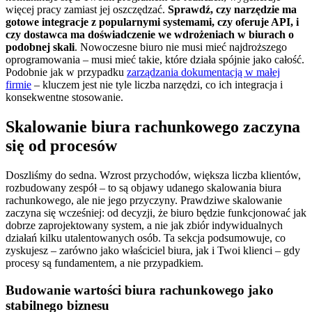
więcej pracy zamiast jej oszczędzać.
Sprawdź, czy narzędzie ma
gotowe integracje z popularnymi systemami, czy oferuje API, i
czy dostawca ma doświadczenie we wdrożeniach w biurach o
podobnej skali
. Nowoczesne biuro nie musi mieć najdroższego
oprogramowania – musi mieć takie, które działa spójnie jako całość.
Podobnie jak w przypadku
zarządzania dokumentacją w małej
firmie
– kluczem jest nie tyle liczba narzędzi, co ich integracja i
konsekwentne stosowanie.
Skalowanie biura rachunkowego zaczyna
się od procesów
Doszliśmy do sedna. Wzrost przychodów, większa liczba klientów,
rozbudowany zespół – to są objawy udanego skalowania biura
rachunkowego, ale nie jego przyczyny. Prawdziwe skalowanie
zaczyna się wcześniej: od decyzji, że biuro będzie funkcjonować jak
dobrze zaprojektowany system, a nie jak zbiór indywidualnych
działań kilku utalentowanych osób. Ta sekcja podsumowuje, co
zyskujesz – zarówno jako właściciel biura, jak i Twoi klienci – gdy
procesy są fundamentem, a nie przypadkiem.
Budowanie wartości biura rachunkowego jako
stabilnego biznesu