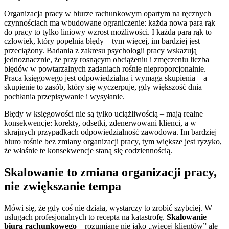
Organizacja pracy w biurze rachunkowym opartym na ręcznych
czynnościach ma wbudowane ograniczenie: każda nowa para rąk
do pracy to tylko liniowy wzrost możliwości. I każda para rąk to
człowiek, który popełnia błędy – tym więcej, im bardziej jest
przeciążony. Badania z zakresu psychologii pracy wskazują
jednoznacznie, że przy rosnącym obciążeniu i zmęczeniu liczba
błędów w powtarzalnych zadaniach rośnie nieproporcjonalnie.
Praca księgowego jest odpowiedzialna i wymaga skupienia – a
skupienie to zasób, który się wyczerpuje, gdy większość dnia
pochłania przepisywanie i wysyłanie.
Błędy w księgowości nie są tylko uciążliwością – mają realne
konsekwencje: korekty, odsetki, zdenerwowani klienci, a w
skrajnych przypadkach odpowiedzialność zawodowa. Im bardziej
biuro rośnie bez zmiany organizacji pracy, tym większe jest ryzyko,
że właśnie te konsekwencje staną się codziennością.
Skalowanie to zmiana organizacji pracy,
nie zwiększanie tempa
Mówi się, że gdy coś nie działa, wystarczy to zrobić szybciej. W
usługach profesjonalnych to recepta na katastrofę.
Skalowanie
biura rachunkowego
– rozumiane nie jako „więcej klientów” ale