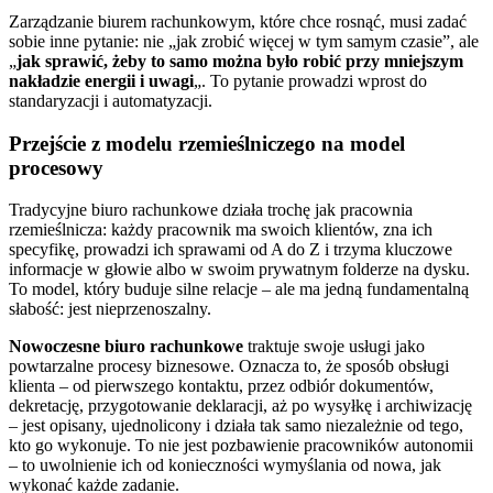
Zarządzanie biurem rachunkowym, które chce rosnąć, musi zadać
sobie inne pytanie: nie „jak zrobić więcej w tym samym czasie”, ale
„
jak sprawić, żeby to samo można było robić przy mniejszym
nakładzie energii i uwagi
„. To pytanie prowadzi wprost do
standaryzacji i automatyzacji.
Przejście z modelu rzemieślniczego na model
procesowy
Tradycyjne biuro rachunkowe działa trochę jak pracownia
rzemieślnicza: każdy pracownik ma swoich klientów, zna ich
specyfikę, prowadzi ich sprawami od A do Z i trzyma kluczowe
informacje w głowie albo w swoim prywatnym folderze na dysku.
To model, który buduje silne relacje – ale ma jedną fundamentalną
słabość: jest nieprzenoszalny.
Nowoczesne biuro rachunkowe
traktuje swoje usługi jako
powtarzalne procesy biznesowe. Oznacza to, że sposób obsługi
klienta – od pierwszego kontaktu, przez odbiór dokumentów,
dekretację, przygotowanie deklaracji, aż po wysyłkę i archiwizację
– jest opisany, ujednolicony i działa tak samo niezależnie od tego,
kto go wykonuje. To nie jest pozbawienie pracowników autonomii
– to uwolnienie ich od konieczności wymyślania od nowa, jak
wykonać każde zadanie.