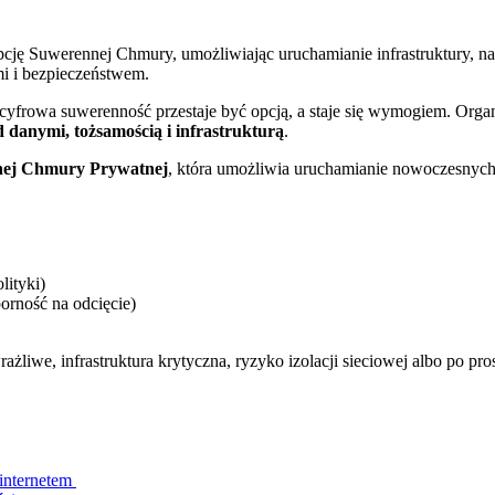
pcję Suwerennej Chmury, umożliwiając uruchamianie infrastruktury, 
ymi i bezpieczeństwem.
– cyfrowa suwerenność przestaje być opcją, a staje się wymogiem. Org
 danymi, tożsamością i infrastrukturą
.
ej Chmury Prywatnej
, która umożliwia uruchamianie nowoczesny
lityki)
porność na odcięcie)
wrażliwe, infrastruktura krytyczna, ryzyko izolacji sieciowej albo po 
 internetem