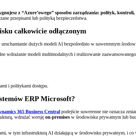
ezygnujesz z “Azure’owego” sposobu zarządzania: polityk, kontroli,
czane przepisami lub polityką bezpieczeństwa.
isku całkowicie odłączonym
e uruchamianie dużych modeli AI bezpośrednio w suwerennym środo
okalne wdrażanie modeli multimodalnych i realizowanie zaawansowane
jami i politykami dostępu.
systemów ERP Microsoft?
ynamics 365 Business Central
podejście suwerenne nie oznacza zmi
trukturą, wdrażać wersję
on-premises
w środowisku prywatnym lub bu
mi, w tym infrastrukturą AI działającą w środowisku prywatnym, i co 