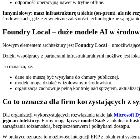
odporność operacyjną nawet w trybie offline.
Innymi slowy: masz infrastrukturę u siebie (on-prem), ale nie r
środowiskach, gdzie zewnętrzne zależności technologiczne są ograni
Foundry Local – duże modele AI w środow
Nowym elementem architektury jest
Foundry Local
– umożliwiając
Dzięki współpracy z partnerami infrastrukturalnymi możliwe jest l
To oznacza, że:
dane nie muszą być wysyłane do chmury publicznej,
modele mogą działać w izolowanym środowisku,
organizacja zachowuje pełną kontrolę nad sprzętem, aktualizac
Co to oznacza dla firm korzystających z 
Dla organizacji wykorzystujących rozwiązania takie jak
Microsoft D
jego architektury
. Firmy mogą
łączyć model SaaS
z lokalną infras
zarządzania tożsamością, bezpieczeństwem i politykami dostępu.
W praktyce oznacza to możliwość integracji ERP z lokalnymi systema