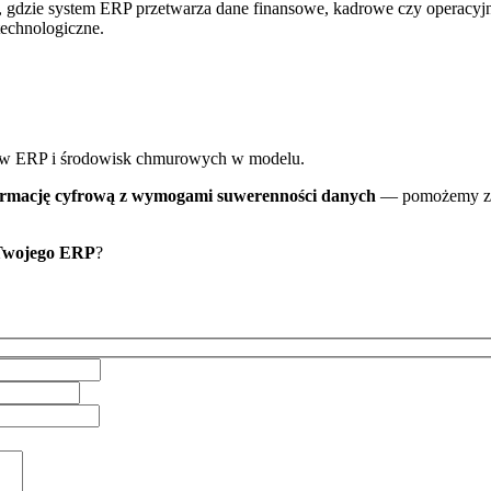
h, gdzie system ERP przetwarza dane finansowe, kadrowe czy operacy
 technologiczne.
mów ERP i środowisk chmurowych w modelu.
formację cyfrową z wymogami suwerenności danych
— pomożemy zapr
Twojego ERP
?