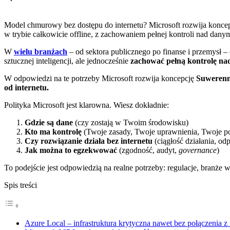
Model chmurowy bez dostępu do internetu? Microsoft rozwija konce
w trybie całkowicie offline, z zachowaniem pełnej kontroli nad dan
W
wielu branżach
– od sektora publicznego po finanse i przemysł 
sztucznej inteligencji, ale jednocześnie
zachować pełną kontrolę nad
W odpowiedzi na te potrzeby Microsoft rozwija koncepcję
Suwerenn
od internetu.
Polityka Microsoft jest klarowna. Wiesz dokładnie:
Gdzie są dane
(czy zostają w Twoim środowisku)
Kto ma kontrolę
(Twoje zasady, Twoje uprawnienia, Twoje po
Czy rozwiązanie działa bez internetu
(ciągłość działania, od
Jak można to egzekwować
(zgodność, audyt,
governance
)
To podejście jest odpowiedzią na realne potrzeby: regulacje, branże 
Spis treści
Azure Local – infrastruktura krytyczna nawet bez połączenia z