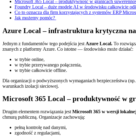
Microsoft 365 Local – produktywność w granicach suwerenno
Foundry Local – duże modele AI w środowisku całkowicie o
Co to oznacza dla firm korzystających z systemów ERP Micro
Jak możemy pomóc?
Azure Local – infrastruktura krytyczna na
Jednym z fundamentów tego podejścia jest
Azure Local.
To rozwiąza
znanych z platformy Azure. Co istotne — środowisko może działać:
w trybie online,
w trybie przerywanego połączenia,
w trybie całkowicie offline.
Dla organizacji o podwyższonych wymaganiach bezpieczeństwa (np. i
warunkach izolacji sieciowej.
Microsoft 365 Local – produktywność w g
Drugim elementem rozwiązania jest
Microsoft 365 w wersji lokalne
chmurą publiczną. Organizacje zachowują:
pełną kontrolę nad danymi,
zgodność z regulacjami,