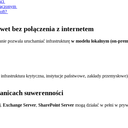
ści
dłączonym
soft?
wet bez połączenia z internetem
nie pozwala uruchamiać infrastrukturę
w modelu lokalnym (on-premi
nfrastruktura krytyczna, instytucje państwowe, zakłady przemysłowe)
ranicach suwerenności
j
.
Exchange Server
,
SharePoint Server
mogą działać w pełni w prywa