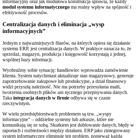
informacyjny oraz jak modułowa konstrukcja sprawia, że każdy
moduł systemu informatycznego
ma realny wpływ na spójność i
efektywność procesów.
Centralizacja danych i eliminacja „wysp
informacyjnych”
Jednym z najważniejszych filarów, na których opiera się działanie
systemu ERP, jest centralizacja danych. W praktyce oznacza to, że
sprzedaż, magazyn, produkcja i księgowość korzystają z jednej,
wspólnej bazy informacji.
Wyobraźmy sobie sytuację: handlowiec wprowadza zamówienie
klienta. System natychmiast aktualizuje stan magazynowy, generuje
zapotrzebowanie zakupowe lub produkcyjne, a dział finansowy
widzi przyszłą należność. Nie ma potrzeby przesyłania maili,
tworzenia osobnych plików ani ręcznego przepisywania danych.
Taka
integracja danych w firmie
odbywa się w czasie
rzeczywistym.
W wielu przedsiębiorstwach problemem są tzw. „wyspy
informacyjne” – oddzielne systemy lub arkusze, które nie
komunikują się ze sobą. Skutkiem jest dublowanie danych, błędy w
raportach i rozbieżności między działami. ERP jako zintegrowany
system informatyczny eliminuje ten problem, ponieważ każda