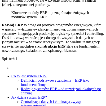
inny fragment procesów, ale wszystkie współpracują w ramach
jednej, zintegrowanej platformy.
Rozwój ERP
to droga od prostych programów księgowych, które
wspierały wyłącznie ewidencję finansową, do zaawansowanych
systemów integrujących produkcję, logistykę, sprzedaż i controlling.
Dziś kluczową wartością jest dostęp do wszystkich danych w
jednym miejscu – w czasie rzeczywistym. To właśnie ta integracja
sprawia, że
modułowa konstrukcja ERP
staje się fundamentem
nowoczesnego, świadomie zarządzanego biznesu.
Spis treści
Co to jest system ERP?
Definicja i podstawowe założenia – ERP jako
fundament firmy
Rodzaje systemów ERP – od rozwiązań lokalnych po
chmurę
Jak działa system ERP?
Centralizacja danych i eliminacja „wysp
informacyjnych”