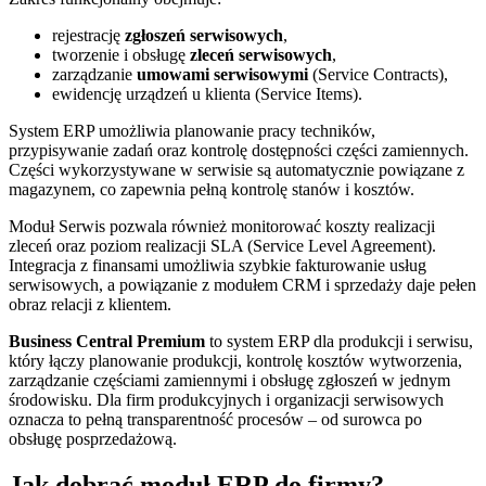
rejestrację
zgłoszeń serwisowych
,
tworzenie i obsługę
zleceń serwisowych
,
zarządzanie
umowami serwisowymi
(Service Contracts),
ewidencję urządzeń u klienta (Service Items).
System ERP umożliwia planowanie pracy techników,
przypisywanie zadań oraz kontrolę dostępności części zamiennych.
Części wykorzystywane w serwisie są automatycznie powiązane z
magazynem, co zapewnia pełną kontrolę stanów i kosztów.
Moduł Serwis pozwala również monitorować koszty realizacji
zleceń oraz poziom realizacji SLA (Service Level Agreement).
Integracja z finansami umożliwia szybkie fakturowanie usług
serwisowych, a powiązanie z modułem CRM i sprzedaży daje pełen
obraz relacji z klientem.
Business Central Premium
to system ERP dla produkcji i serwisu,
który łączy planowanie produkcji, kontrolę kosztów wytworzenia,
zarządzanie częściami zamiennymi i obsługę zgłoszeń w jednym
środowisku. Dla firm produkcyjnych i organizacji serwisowych
oznacza to pełną transparentność procesów – od surowca po
obsługę posprzedażową.
Jak dobrać moduł ERP do firmy?