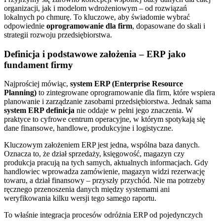
organizacji, jak i modelom wdrożeniowym – od rozwiązań
lokalnych po chmurę. To kluczowe, aby świadomie wybrać
odpowiednie
oprogramowanie dla firm
, dopasowane do skali i
strategii rozwoju przedsiębiorstwa.
Definicja i podstawowe założenia – ERP jako
fundament firmy
Najprościej mówiąc,
system ERP (Enterprise Resource
Planning)
to zintegrowane oprogramowanie dla firm, które wspiera
planowanie i zarządzanie zasobami przedsiębiorstwa. Jednak sama
system ERP definicja
nie oddaje w pełni jego znaczenia. W
praktyce to cyfrowe centrum operacyjne, w którym spotykają się
dane finansowe, handlowe, produkcyjne i logistyczne.
Kluczowym założeniem ERP jest jedna, wspólna baza danych.
Oznacza to, że dział sprzedaży, księgowość, magazyn czy
produkcja pracują na tych samych, aktualnych informacjach. Gdy
handlowiec wprowadza zamówienie, magazyn widzi rezerwację
towaru, a dział finansowy – przyszły przychód. Nie ma potrzeby
ręcznego przenoszenia danych między systemami ani
weryfikowania kilku wersji tego samego raportu.
To właśnie integracja procesów odróżnia ERP od pojedynczych