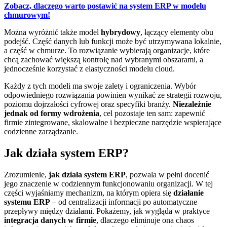
Zobacz, dlaczego warto postawić na system ERP w modelu
chmurowym!
Można wyróżnić także model
hybrydowy
, łączący elementy obu
podejść. Część danych lub funkcji może być utrzymywana lokalnie,
a część w chmurze. To rozwiązanie wybierają organizacje, które
chcą zachować większą kontrolę nad wybranymi obszarami, a
jednocześnie korzystać z elastyczności modelu cloud.
Każdy z tych modeli ma swoje zalety i ograniczenia. Wybór
odpowiedniego rozwiązania powinien wynikać ze strategii rozwoju,
poziomu dojrzałości cyfrowej oraz specyfiki branży.
Niezależnie
jednak od formy wdrożenia
, cel pozostaje ten sam: zapewnić
firmie zintegrowane, skalowalne i bezpieczne narzędzie wspierające
codzienne zarządzanie.
Jak działa system ERP?
Zrozumienie,
jak działa system ERP
, pozwala w pełni docenić
jego znaczenie w codziennym funkcjonowaniu organizacji. W tej
części wyjaśniamy mechanizm, na którym opiera się
działanie
systemu ERP
– od centralizacji informacji po automatyczne
przepływy między działami. Pokażemy, jak wygląda w praktyce
integracja danych w firmie
, dlaczego eliminuje ona chaos