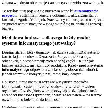
zmiana w jednym obszarze jest automatycznie widoczna w innych.
To właśnie tutaj pojawia się kluczowa wartość:
automatyzacja
procesów
. System sam generuje dokumenty, aktualizuje stany i
kontroluje zgodność danych. Pracownicy nie tracą czasu na ręczne
czynności administracyjne – mogą skupić się na analizie i rozwoju
biznesu.
Modułowa budowa – dlaczego każdy moduł
systemu informatycznego jest ważny?
Drugim filarem, który tłumaczy, jak działa system ERP, jest jego
konstrukcja modułowa. Oznacza to, że system składa się z
odrębnych, ale współpracujących ze sobą części – takich jak
finanse, sprzedaż, magazyn czy produkcja. Każdy
moduł systemu
informatycznego
odpowiada za określony obszar działalności,
jednak wszystkie korzystają z tej samej bazy danych.
Co istotne, firma nie musi wdrażać wszystkich modułów
jednocześnie. System może być skalowany wraz z rozwojem
organizacji. Przedsiębiorstwo rozpoczynające działalność może
zacząć od finansów i sprzedaży, a wraz ze wzrostem – rozszerzyć
rozwiązanie o kolejne funkcjonalności.
Modułowa budowa wspiera
automatyzację procesów
, ponieważ