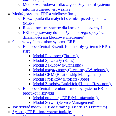
Modułowa budowa – dlaczego każdy moduł systemu
informatycznego jest ważny?
Moduły systemu ERP a wielkość firmy
Rozwiązania dla małych i średnich przedsiębiorstw
(MŚP)
Rozbudowane systemy dla korporacji i przemysłu
ERP dopasowany do branży – dlaczego specyfika
działalności ma kluczowe znaczenie?
9 kluczowych modułów systemu ERP
Business Central Essentials – moduły systemu ERP na
start
Moduł Finansów (Finance)
Moduł Sprzedaży (Sales)
Moduł Zakupów (Purchasing)
Moduł magazynowy (Inventory / Warehouse)
Moduł CRM (Relationship Management)
Moduł Projektów (Projects / Jobs)
Moduł Zasobów Ludzkich (Human Resources)
Business Central Premium – moduły systemu ERP dla
produkcji i serwisu
Moduł produkcja ERP (Manufacturing)
Moduł Serwis (Service Management)
Jak dobrać moduł ERP do firmy? (Essentials vs Premium)
Systemy ERP – inne ważne funkcje