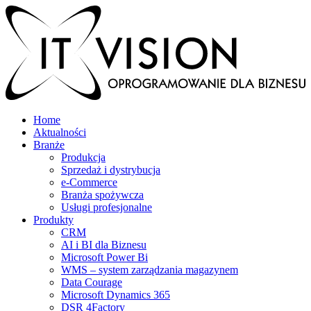
Home
Aktualności
Branże
Produkcja
Sprzedaż i dystrybucja
e-Commerce
Branża spożywcza
Usługi profesjonalne
Produkty
CRM
AI i BI dla Biznesu
Microsoft Power Bi
WMS – system zarządzania magazynem
Data Courage
Microsoft Dynamics 365
DSR 4Factory