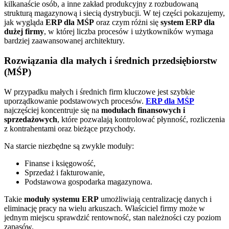
kilkanaście osób, a inne zakład produkcyjny z rozbudowaną
strukturą magazynową i siecią dystrybucji. W tej części pokazujemy,
jak wygląda
ERP dla MŚP
oraz czym różni się
system ERP dla
dużej firmy
, w której liczba procesów i użytkowników wymaga
bardziej zaawansowanej architektury.
Rozwiązania dla małych i średnich przedsiębiorstw
(MŚP)
W przypadku małych i średnich firm kluczowe jest szybkie
uporządkowanie podstawowych procesów.
ERP dla MŚP
najczęściej koncentruje się na
modułach finansowych i
sprzedażowych
, które pozwalają kontrolować płynność, rozliczenia
z kontrahentami oraz bieżące przychody.
Na starcie niezbędne są zwykle moduły:
Finanse i księgowość,
Sprzedaż i fakturowanie,
Podstawowa gospodarka magazynowa.
Takie
moduły systemu ERP
umożliwiają centralizację danych i
eliminację pracy na wielu arkuszach. Właściciel firmy może w
jednym miejscu sprawdzić rentowność, stan należności czy poziom
zapasów.