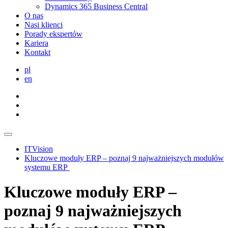
Dynamics 365 Business Central
O nas
Nasi klienci
Porady ekspertów
Kariera
Kontakt
pl
en
ITVision
Kluczowe moduły ERP – poznaj 9 najważniejszych modułów
systemu ERP
Kluczowe moduły ERP –
poznaj 9 najważniejszych