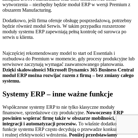
wytworzenia – niezbędny będzie moduł ERP w wersji Premium z
obszarem Manufacturing.
Dodatkowo, jeśli firma oferuje obsługę posprzedażową, potrzebny
będzie również moduł Serwis. W takim przypadku rozszerzone
moduły systemu ERP zapewniają pełną kontrolę od surowca po
serwis u klienta.
Najczęściej rekomendowany model to start od Essentials i
rozbudowa do Premium w momencie, gdy procesy produkcyjne lub
serwisowe zaczynają wymagać zaawansowanego planowania.
Dzięki skalowalności Microsoft Dynamics 365 Business Central
moduł ERP można rozwijać razem z firmą – bez zmiany całego
systemu.
Systemy ERP – inne ważne funkcje
Współczesne systemy ERP to nie tylko klasyczne moduły
finansowe, sprzedażowe czy produkcyjne.
Nowoczesny ERP
powinien wspierać firmę także w obszarze mobilności,
integracji i automatyzacji procesów.
To właśnie dodatkowe
funkcje systemu ERP często decydują o przewadze konkurencyjnej
i realnej efektywności wdrożenia.
Poniżej przedstawiamy