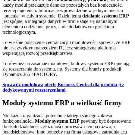
każdy moduł przekazuje dane do pozostałych bez konieczności
ręcznej ingerencji. Informacje wprowadzone w jednym miejscu
„pracują” w całym systemie. Dzięki temu
działanie systemu ERP
jest spójne, a integracja danych w firmie staje się naturalnym
elementem codziennej pracy, a nie dodatkowym projektem
technologicznym.
To właśnie połączenie centralizacji i modułowości sprawia, że ERP
nie jest zwykłym narzędziem IT, lecz strategiczną platformą
wspierającą rozwój przedsiębiorstwa.
To również na zasadzie modułowej budowy systemu ERP opierają
się rozszerzenia do systemu, np. Systemy dla branży produkcji
Dynamics 365 4FACTORY.
Sprawdź modułową ofertę Business Central dla produkcji z
dedykowanymi rozszerzeniami.
Moduły systemu ERP a wielkość firmy
Nie każda organizacja potrzebuje takiego samego zakresu
funkcjonalności.
Moduły systemu ERP
powinny być dopasowane
do skali działalności, złożoności procesów i tempa rozwoju
przedsiębiorstwa. Inne potrzeby ma firma usługowa zatrudniająca