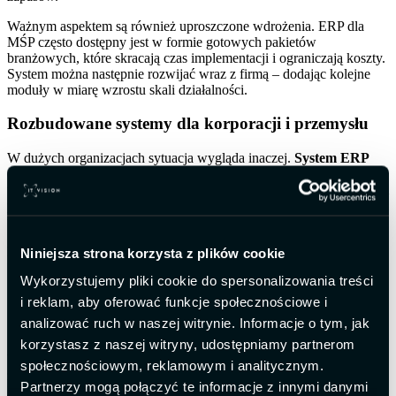
Ważnym aspektem są również uproszczone wdrożenia. ERP dla
MŚP często dostępny jest w formie gotowych pakietów
branżowych, które skracają czas implementacji i ograniczają koszty.
System można następnie rozwijać wraz z firmą – dodając kolejne
moduły w miarę wzrostu skali działalności.
Rozbudowane systemy dla korporacji i przemysłu
W dużych organizacjach sytuacja wygląda inaczej.
System ERP
dla dużej firmy
musi obsłużyć znacznie większą liczbę
użytkowników, oddziałów oraz złożonych procesów logistycznych i
produkcyjnych. Tutaj podstawowe moduły to dopiero punkt
wyjścia.
Niezbędne stają się zaawansowane obszary, takie jak:
Niniejsza strona korzysta z plików cookie
Wykorzystujemy pliki cookie do spersonalizowania treści
Produkcja i planowanie (MRP),
Zarządzanie łańcuchem dostaw (SCM),
i reklam, aby oferować funkcje społecznościowe i
Business Intelligence i controlling,
analizować ruch w naszej witrynie. Informacje o tym, jak
Rozbudowane raportowanie wielooddziałowe.
korzystasz z naszej witryny, udostępniamy partnerom
W takich strukturach
moduły systemu ERP
muszą być w pełni
społecznościowym, reklamowym i analitycznym.
zintegrowane i często personalizowane pod specyfikę branży.
Partnerzy mogą połączyć te informacje z innymi danymi
Przedsiębiorstwa przemysłowe wymagają dokładnej kontroli