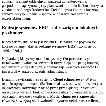
aplikacji. Zamiast oddzielnych narzędzi do fakturowania,
gospodarki magazynowej czy planowania produkcji, firma korzysta
z jednego spójnego środowiska. Efekt? Lepsza kontrola kosztów,
szybsze decyzje i realne wsparcie w obszarze zarządzania
przedsiębiorstwem.
Rodzaje systemów ERP – od rozwiązań lokalnych
po chmurę
Kiedy wiemy już, co to jest system ERP, naturalnie pojawia się
kolejne pytanie: jakie są
rodzaje systemów ERP
i czym się od
siebie różnią?
Najbardziej klasyczny model to systemy
On-premise
, czyli
instalowane lokalnie na serwerach firmy. Dają one pełną kontrolę
nad infrastrukturą i danymi, ale wymagają własnych zasobów IT,
inwestycji w sprzęt oraz stałej administracji.
Drugim rozwiązaniem są systemy
Cloud (chmurowe)
. W tym
modelu oprogramowanie dla firm działa w środowisku dostawcy, a
użytkownicy korzystają z niego przez przeglądarkę. Zaletą jest
niższy próg wejścia, brak konieczności utrzymywania infrastruktury
oraz automatyczne aktualizacje.
Model chmurowy zapewnia
również łatwiejszą skalowalność – system rośnie wraz z firmą.