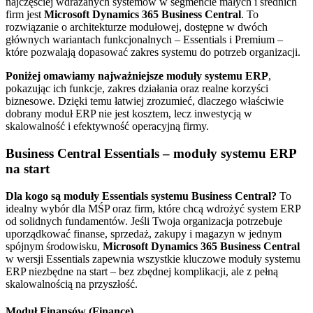
najczęściej wdrażanych systemów w segmencie małych i średnich
firm jest
Microsoft Dynamics 365 Business Central
. To
rozwiązanie o architekturze modułowej, dostępne w dwóch
głównych wariantach funkcjonalnych – Essentials i Premium –
które pozwalają dopasować zakres systemu do potrzeb organizacji.
Poniżej omawiamy najważniejsze moduły systemu ERP
,
pokazując ich funkcje, zakres działania oraz realne korzyści
biznesowe. Dzięki temu łatwiej zrozumieć, dlaczego właściwie
dobrany moduł ERP nie jest kosztem, lecz inwestycją w
skalowalność i efektywność operacyjną firmy.
Business Central Essentials – moduły systemu ERP
na start
Dla kogo są moduły Essentials systemu Business Central?
To
idealny wybór dla MŚP oraz firm, które chcą wdrożyć system ERP
od solidnych fundamentów. Jeśli Twoja organizacja potrzebuje
uporządkować finanse, sprzedaż, zakupy i magazyn w jednym
spójnym środowisku,
Microsoft Dynamics 365 Business Central
w wersji Essentials zapewnia wszystkie kluczowe moduły systemu
ERP niezbędne na start – bez zbędnej komplikacji, ale z pełną
skalowalnością na przyszłość.
Moduł Finansów (Finance)