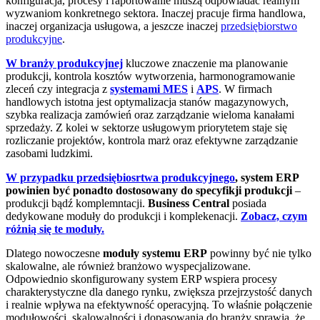
konfiguracja, procesy i raportowanie muszą odpowiadać realnym
wyzwaniom konkretnego sektora. Inaczej pracuje firma handlowa,
inaczej organizacja usługowa, a jeszcze inaczej
przedsiębiorstwo
produkcyjne
.
W branży produkcyjnej
kluczowe znaczenie ma planowanie
produkcji, kontrola kosztów wytworzenia, harmonogramowanie
zleceń czy integracja z
systemami MES
i
APS
. W firmach
handlowych istotna jest optymalizacja stanów magazynowych,
szybka realizacja zamówień oraz zarządzanie wieloma kanałami
sprzedaży. Z kolei w sektorze usługowym priorytetem staje się
rozliczanie projektów, kontrola marż oraz efektywne zarządzanie
zasobami ludzkimi.
W przypadku przedsiębiosrtwa produkcyjnego
, system ERP
powinien być ponadto dostosowany do specyfikji produkcji
–
produkcji bądź komplemntacji.
Business Central
posiada
dedykowane moduły do produkcji i komplekenacji.
Zobacz, czym
różnią się te moduły.
Dlatego nowoczesne
moduły systemu ERP
powinny być nie tylko
skalowalne, ale również branżowo wyspecjalizowane.
Odpowiednio skonfigurowany system ERP wspiera procesy
charakterystyczne dla danego rynku, zwiększa przejrzystość danych
i realnie wpływa na efektywność operacyjną. To właśnie połączenie
modułowości, skalowalności i dopasowania do branży sprawia, że