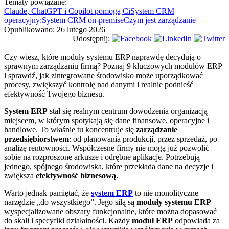
Tematy powiązane:
Claude, ChatGPT i Copilot pomogą Ci
System CRM
operacyjny:
System CRM on-premise
Czym jest zarządzanie
Opublikowano:
26 lutego 2026
Udostępnij:
Czy wiesz, które moduły systemu ERP naprawdę decydują o
sprawnym zarządzaniu firmą? Poznaj 9 kluczowych modułów ERP
i sprawdź, jak zintegrowane środowisko może uporządkować
procesy, zwiększyć kontrolę nad danymi i realnie podnieść
efektywność Twojego biznesu.
System ERP
stał się realnym centrum dowodzenia organizacją –
miejscem, w którym spotykają się dane finansowe, operacyjne i
handlowe. To właśnie tu koncentruje się
zarządzanie
przedsiębiorstwem
: od planowania produkcji, przez sprzedaż, po
analizę rentowności. Współczesne firmy nie mogą już pozwolić
sobie na rozproszone arkusze i odrębne aplikacje. Potrzebują
jednego, spójnego środowiska, które przekłada dane na decyzje i
zwiększa
efektywność biznesową
.
Warto jednak pamiętać, że
system ERP
to nie monolityczne
narzędzie „do wszystkiego”. Jego siłą są
moduły systemu ERP
–
wyspecjalizowane obszary funkcjonalne, które można dopasować
do skali i specyfiki działalności. Każdy
moduł ERP
odpowiada za