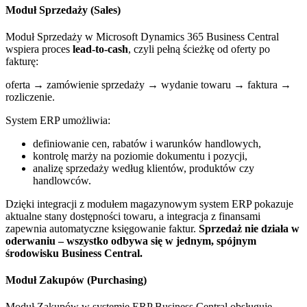
Moduł Sprzedaży (Sales)
Moduł Sprzedaży w Microsoft Dynamics 365 Business Central
wspiera proces
lead-to-cash
, czyli pełną ścieżkę od oferty po
fakturę:
oferta → zamówienie sprzedaży → wydanie towaru → faktura →
rozliczenie.
System ERP umożliwia:
definiowanie cen, rabatów i warunków handlowych,
kontrolę marży na poziomie dokumentu i pozycji,
analizę sprzedaży według klientów, produktów czy
handlowców.
Dzięki integracji z modułem magazynowym system ERP pokazuje
aktualne stany dostępności towaru, a integracja z finansami
zapewnia automatyczne księgowanie faktur.
Sprzedaż nie działa w
oderwaniu – wszystko odbywa się w jednym, spójnym
środowisku Business Central.
Moduł Zakupów (Purchasing)
Moduł Zakupów w systemie ERP Business Central obsługuje